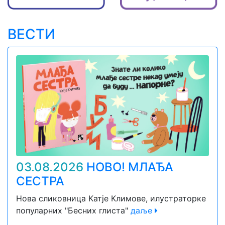
ВЕСТИ
03.08.2026
НОВО! МЛАЂА
СЕСТРА
Нова сликовница Катје Климове, илустраторке
популарних "Бесних глиста"
даље