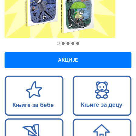
Previous
Next
Мој
налог
АКЦИЈЕ