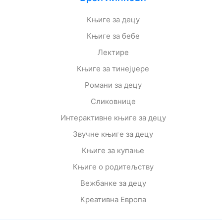
Књиге за децу
Књиге за бебе
Лектире
Књиге за тинејџере
Романи за децу
Сликовнице
Интерактивне књиге за децу
Звучне књиге за децу
Књиге за купање
Књиге о родитељству
Вежбанке за децу
Креативна Европа