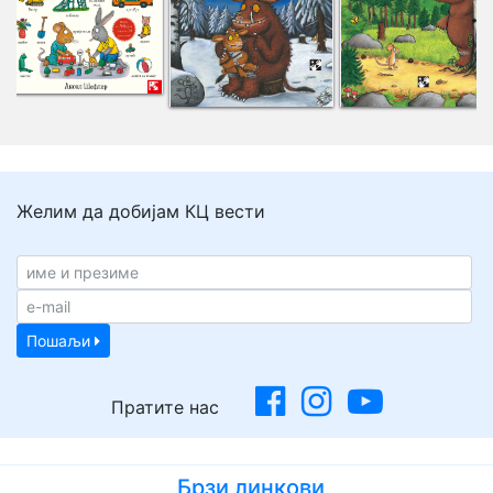
Желим да добијам КЦ вести
Пошаљи
Пратите нас
Брзи линкови