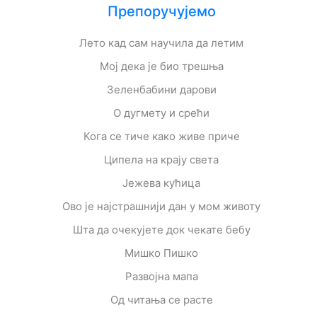
Препоручујемо
Лето кад сам научила да летим
Мој дека је био трешња
Зеленбабини дарови
О дугмету и срећи
Кога се тиче како живе приче
Ципела на крају света
Јежева кућица
Ово је најстрашнији дан у мом животу
Шта да очекујете док чекате бебу
Мишко Пишко
Развојна мапа
Од читања се расте