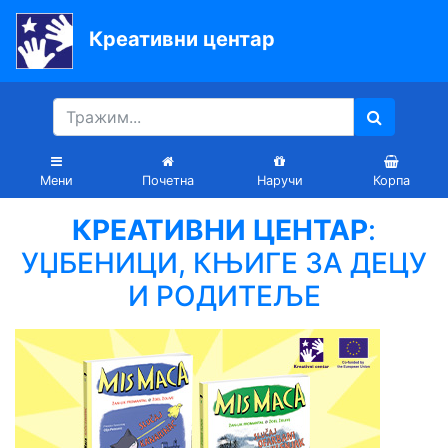
Креативни центар
Почетна
Књиге
Уџбеници
Мени
Почетна
Наручи
Корпа
За
КРЕАТИВНИ ЦЕНТАР
:
вртиће
УЏБЕНИЦИ, КЊИГЕ ЗА ДЕЦУ
Лектира
И РОДИТЕЉЕ
Акције
Блог
Latinica