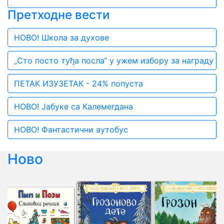
Претходне вести
НОВО! Школа за духове
„Сто посто туђа посла“ у ужем избору за награду „
ПЕТАК ИЗУЗЕТАК - 24% попуста
НОВО! Јабуке са Калемегдана
НОВО! Фантастични аутобус
Ново