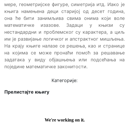
мере, геометријске фигуре, симетрија итд. Иако је
књига намењена деци старијој од десет година,
она ће бити занимљива свима онима који воле
математичке изазове. Задаци у књизи су
нестандардни и проблемског су карактера, а циљ
им је развијање логичког и апстрактног мишљења.
На крају књиге налазе се решења, као и странице
на којима се може пронаћи помоћ за решавање
задатака у виду објашњења или подсећања на
поједине математичке законитости.
Категорије:
Прелистајте књигу