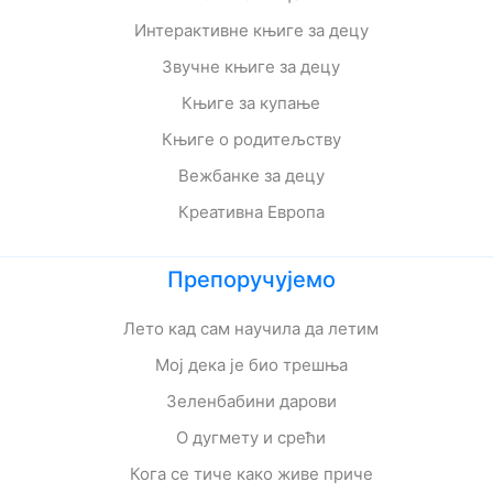
Интерактивне књиге за децу
Звучне књиге за децу
Књиге за купање
Књиге о родитељству
Вежбанке за децу
Креативна Европа
Препоручујемо
Лето кад сам научила да летим
Мој дека је био трешња
Зеленбабини дарови
О дугмету и срећи
Кога се тиче како живе приче