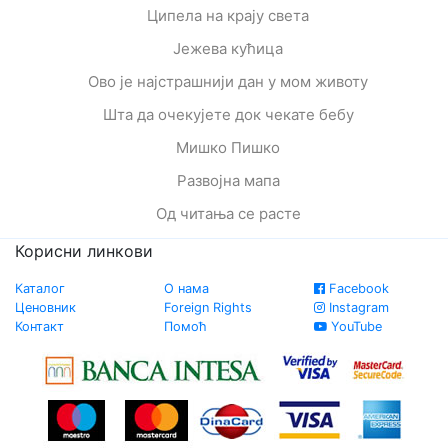
Ципела на крају света
Јежева кућица
Ово је најстрашнији дан у мом животу
Шта да очекујете док чекате бебу
Мишко Пишко
Развојна мапа
Од читања се расте
Корисни линкови
Каталог
О нама
Facebook
Ценовник
Foreign Rights
Instagram
Контакт
Помоћ
YouTube