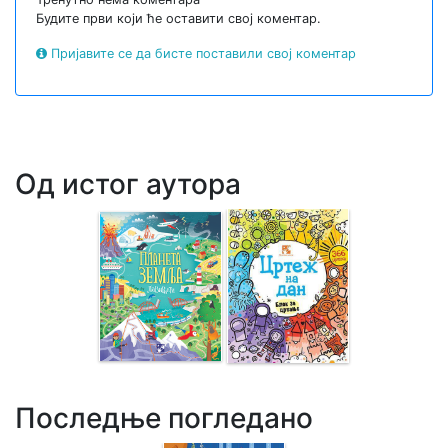
Будите први који ће оставити свој коментар.
Пријавите се да бисте поставили свој коментар
Од истог аутора
Последње погледано