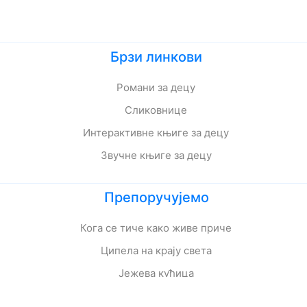
Брзи линкови
Романи за децу
Сликовнице
Интерактивне књиге за децу
Звучне књиге за децу
Препоручујемо
Кога се тиче како живе приче
Ципела на крају света
Јежева кућица
Ово је најстрашнији дан у мом животу