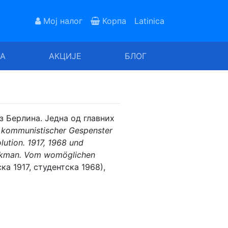
Мој налог
Корпа
Latinica
РА
АКЦИЈЕ
БЛОГ
з Берлина. Једна од главних
t kommunistischer Gespenster
ution. 1917, 1968 und
erkman. Vom womöglichen
ка 1917, студентска 1968),