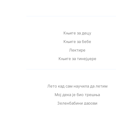
Књиге за децу
Књиге за бебе
Лектире
Књиге за тинејџере
Лето кад сам научила да летим
Мој дека је био трешња
Зеленбабини дарови
О дугмету и срећи