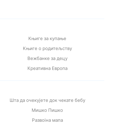
Књиге за купање
Књиге о родитељству
Вежбанке за децу
Креативна Европа
Шта да очекујете док чекате бебу
Мишко Пишко
Развојна мапа
Од читања се расте