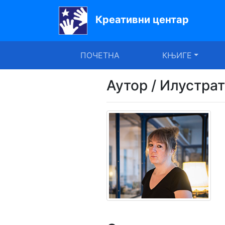
Креативни центар
Почетна
ПОЧЕТНА
КЊИГЕ
Књиге
Уџбеници
Аутор / Илустра
За
вртиће
Лектира
Акције
Блог
Latinica