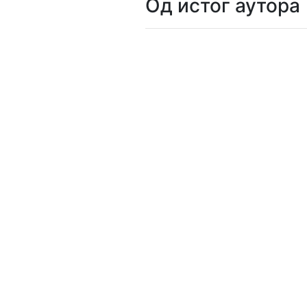
Од истог аутора
Мој
налог