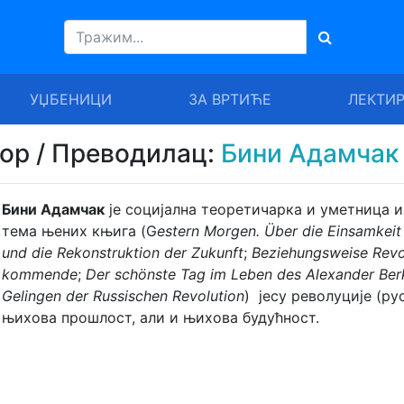
УЏБЕНИЦИ
ЗА ВРТИЋЕ
ЛЕКТИ
тор / Преводилац:
Бини Адамчак
Бини Адамчак
је социјална теоретичарка и уметница и
тема њених књига (G
estern Morgen. Über die Einsamkei
und die Rekonstruktion der Zukunft
;
Beziehungsweise Revol
kommende
;
Der schönste Tag im Leben des Alexander B
Gelingen der Russischen Revolution
) јесу револуције (рус
њихова прошлост, али и њихова будућност.