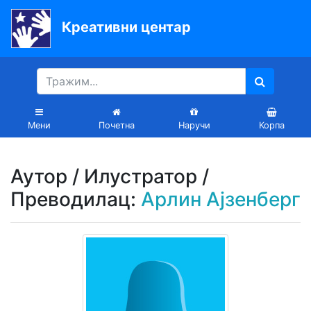
Креативни центар
Почетна
Књиге
Уџбеници
Мени
Почетна
Наручи
Корпа
За
вртиће
Аутор / Илустратор /
Лектира
Преводилац:
Арлин Ајзенберг
Акције
Блог
Latinica