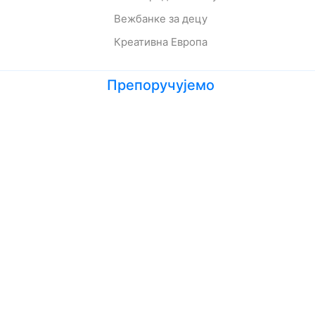
Вежбанке за децу
Креативна Европа
Препоручујемо
Лето кад сам научила да летим
Мој дека је био трешња
Зеленбабини дарови
О дугмету и срећи
Кога се тиче како живе приче
Ципела на крају света
Јежева кућица
Ово је најстрашнији дан у мом животу
Шта да очекујете док чекате бебу