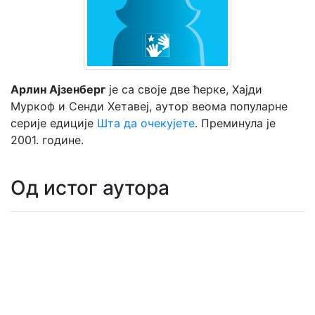
Мој
налог
Арлин Ајзенберг
је са своје две ћерке, Хајди
Муркоф и Сенди Хетавеј, аутор веома популарне
серије едиције
Шта да очекујете
. Преминула је
2001. године.
Од истог аутора