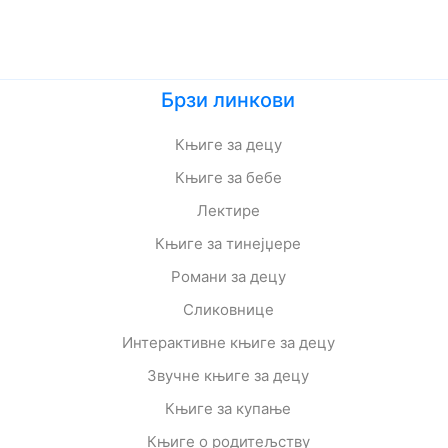
Брзи линкови
Књиге за децу
Књиге за бебе
Лектире
Књиге за тинејџере
Романи за децу
Сликовнице
Интерактивне књиге за децу
Звучне књиге за децу
Књиге за купање
Књиге о родитељству