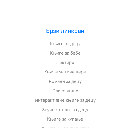
Брзи линкови
Књиге за децу
Књиге за бебе
Лектире
Књиге за тинејџере
Романи за децу
Сликовнице
Интерактивне књиге за децу
Звучне књиге за децу
Књиге за купање