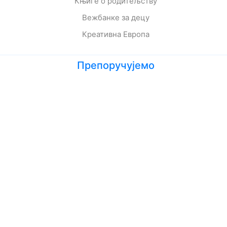
Књиге о родитељству
Вежбанке за децу
Креативна Европа
Препоручујемо
Лето кад сам научила да летим
Мој дека је био трешња
Зеленбабини дарови
О дугмету и срећи
Кога се тиче како живе приче
Ципела на крају света
Јежева кућица
Ово је најстрашнији дан у мом животу
Шта да очекујете док чекате бебу