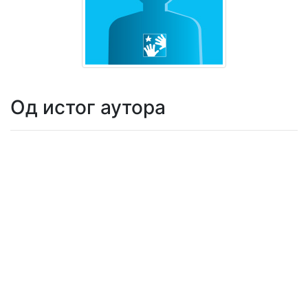
Мој
налог
Од истог аутора