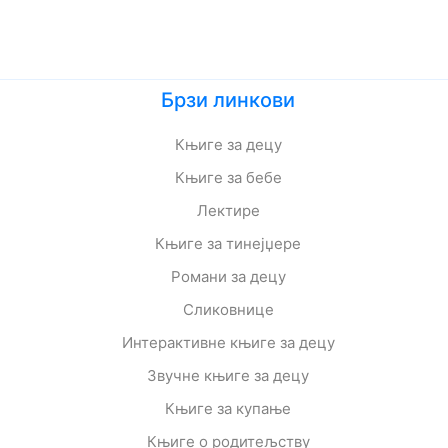
Брзи линкови
Књиге за децу
Књиге за бебе
Лектире
Књиге за тинејџере
Романи за децу
Сликовнице
Интерактивне књиге за децу
Звучне књиге за децу
Књиге за купање
Књиге о родитељству