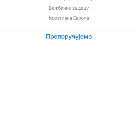
Вежбанке за децу
Креативна Европа
Препоручујемо
Лето кад сам научила да летим
Мој дека је био трешња
Зеленбабини дарови
О дугмету и срећи
Кога се тиче како живе приче
Ципела на крају света
Јежева кућица
Ово је најстрашнији дан у мом животу
Шта да очекујете док чекате бебу