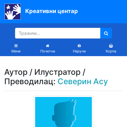
Креативни центар
Почетна
Књиге
Уџбеници
Мени
Почетна
Наручи
Корпа
За
вртиће
Аутор / Илустратор /
Лектира
Преводилац:
Северин Асу
Акције
Блог
Latinica