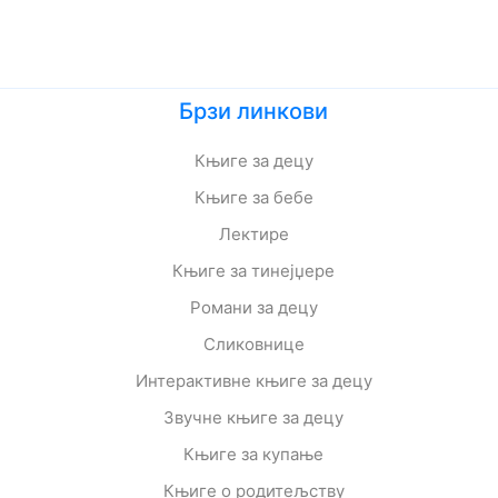
Брзи линкови
Књиге за децу
Књиге за бебе
Лектире
Књиге за тинејџере
Романи за децу
Сликовнице
Интерактивне књиге за децу
Звучне књиге за децу
Књиге за купање
Књиге о родитељству