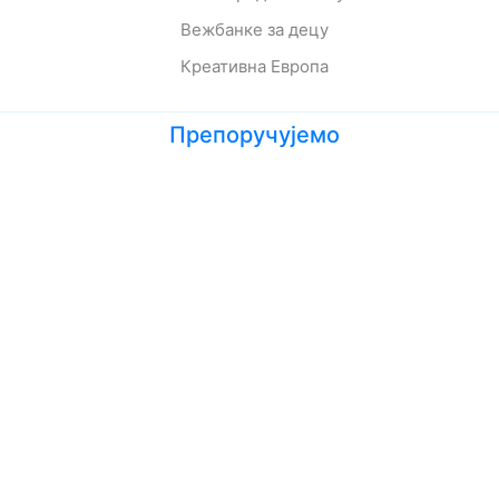
Вежбанке за децу
Креативна Европа
Препоручујемо
Лето кад сам научила да летим
Мој дека је био трешња
Зеленбабини дарови
О дугмету и срећи
Кога се тиче како живе приче
Ципела на крају света
Јежева кућица
Ово је најстрашнији дан у мом животу
Шта да очекујете док чекате бебу