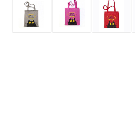
Мој
налог