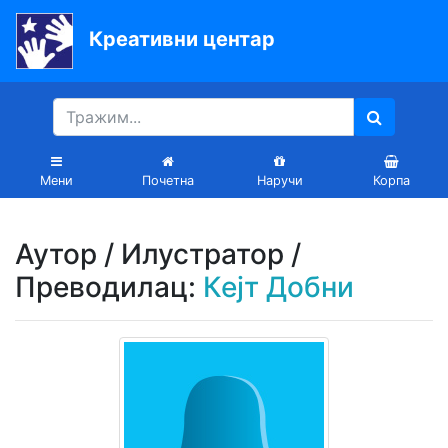
Креативни центар
Почетна
Књиге
Уџбеници
Мени
Почетна
Наручи
Корпа
За
вртиће
Аутор / Илустратор /
Лектира
Преводилац:
Кејт Добни
Акције
Блог
Latinica