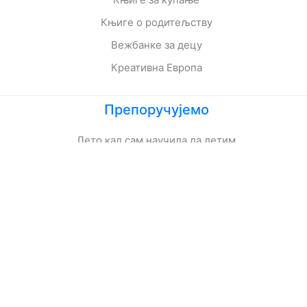
Књиге о родитељству
Вежбанке за децу
Креативна Европа
Препоручујемо
Лето кад сам научила да летим
Мој дека је био трешња
Зеленбабини дарови
О дугмету и срећи
Кога се тиче како живе приче
Ципела на крају света
Јежева кућица
Ово је најстрашнији дан у мом животу