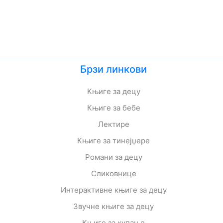
Брзи линкови
Књиге за децу
Књиге за бебе
Лектире
Књиге за тинејџере
Романи за децу
Сликовнице
Интерактивне књиге за децу
Звучне књиге за децу
Књиге за купање