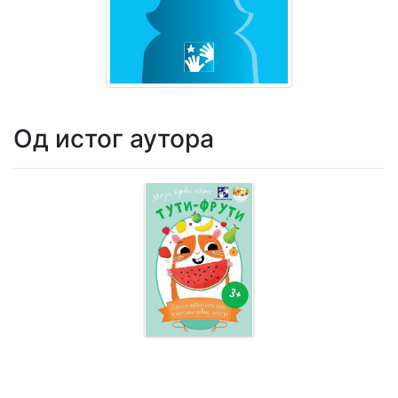
Мој
налог
Од истог аутора