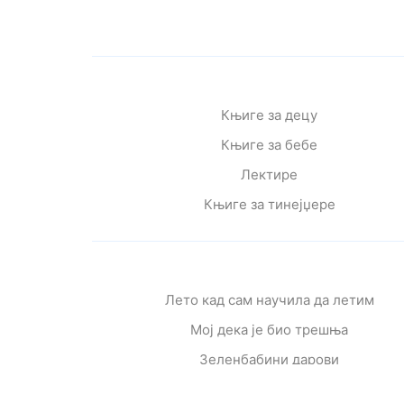
Књиге за децу
Књиге за бебе
Лектире
Књиге за тинејџере
Лето кад сам научила да летим
Мој дека је био трешња
Зеленбабини дарови
О дугмету и срећи