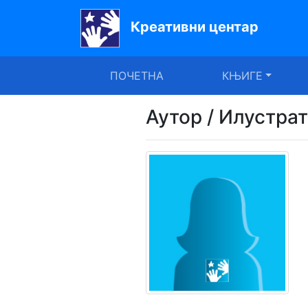
Креативни центар
Почетна
ПОЧЕТНА
КЊИГЕ
Књиге
Уџбеници
Аутор / Илустра
За
вртиће
Лектира
Акције
Блог
Latinica