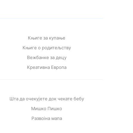
Књиге за купање
Књиге о родитељству
Вежбанке за децу
Креативна Европа
Шта да очекујете док чекате бебу
Мишко Пишко
Развојна мапа
Од читања се расте