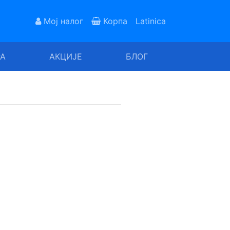
Мој налог
Корпа
Latinica
РА
АКЦИЈЕ
БЛОГ