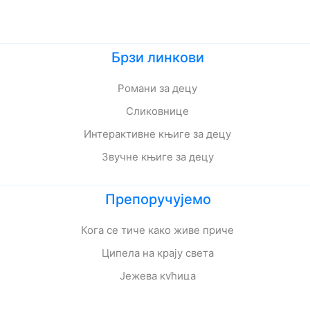
Брзи линкови
Романи за децу
Сликовнице
Интерактивне књиге за децу
Звучне књиге за децу
Препоручујемо
Кога се тиче како живе приче
Ципела на крају света
Јежева кућица
Ово је најстрашнији дан у мом животу