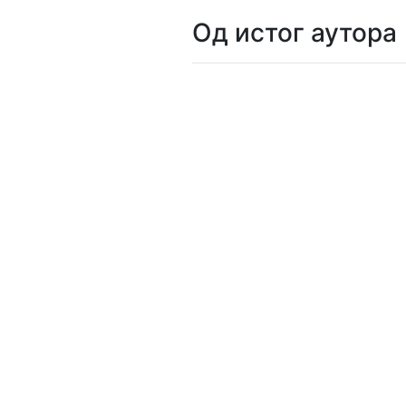
Од истог аутора
Мој
налог