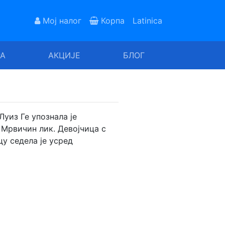
Мој налог
Корпа
Latinica
РА
АКЦИЈЕ
БЛОГ
Луиз Ге упознала је
 Мрвичин лик. Девојчица с
у седела је усред