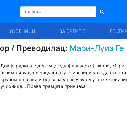
УЏБЕНИЦИ
ЗА ВРТИЋЕ
ЛЕКТИ
тор / Преводилац:
Мари-Луиз Ге
Док је радила с децом у једној канадској школи, Мари-
занимљиву девојчицу која ју је инспирисала да створи
круном на глави и одевена у нашушурену розе хаљиниц
учионице… Права правцата принцеза!