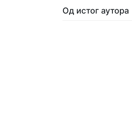
Од истог аутора
Мој
налог