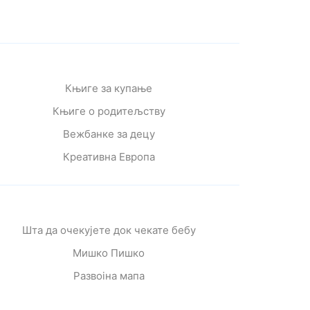
Књиге за купање
Књиге о родитељству
Вежбанке за децу
Креативна Европа
Шта да очекујете док чекате бебу
Мишко Пишко
Развојна мапа
Од читања се расте