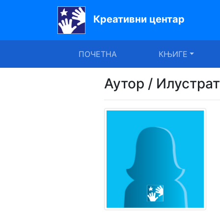
Креативни центар
Почетна
ПОЧЕТНА
КЊИГЕ
Књиге
Уџбеници
Аутор / Илустра
За
вртиће
Лектира
Акције
Блог
Latinica