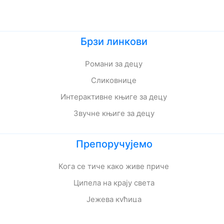
Брзи линкови
Романи за децу
Сликовнице
Интерактивне књиге за децу
Звучне књиге за децу
Препоручујемо
Кога се тиче како живе приче
Ципела на крају света
Јежева кућица
Ово је најстрашнији дан у мом животу