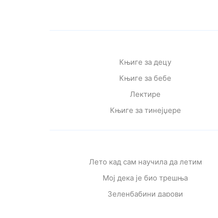
Књиге за децу
Књиге за бебе
Лектире
Књиге за тинејџере
Лето кад сам научила да летим
Мој дека је био трешња
Зеленбабини дарови
О дугмету и срећи