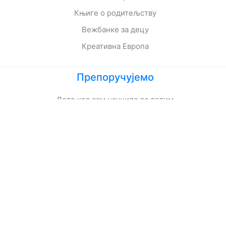
Књиге о родитељству
Вежбанке за децу
Креативна Европа
Препоручујемо
Лето кад сам научила да летим
Мој дека је био трешња
Зеленбабини дарови
О дугмету и срећи
Кога се тиче како живе приче
Ципела на крају света
Јежева кућица
Ово је најстрашнији дан у мом животу