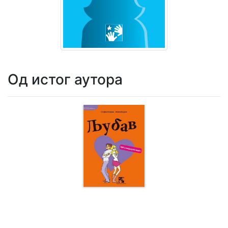
Мој
налог
Од истог аутора