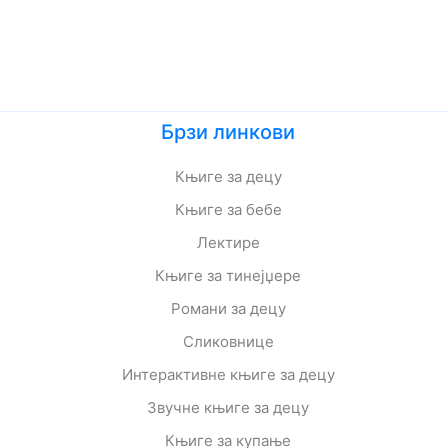
Брзи линкови
Књиге за децу
Књиге за бебе
Лектире
Књиге за тинејџере
Романи за децу
Сликовнице
Интерактивне књиге за децу
Звучне књиге за децу
Књиге за купање