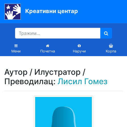
Креативни центар
Почетна
Књиге
Уџбеници
Мени
Почетна
Наручи
Корпа
За
вртиће
Аутор / Илустратор /
Лектира
Преводилац:
Лисил Гомез
Акције
Блог
Latinica