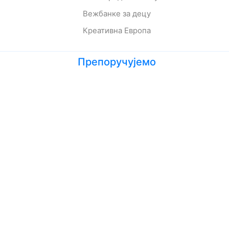
Вежбанке за децу
Креативна Европа
Препоручујемо
Лето кад сам научила да летим
Мој дека је био трешња
Зеленбабини дарови
О дугмету и срећи
Кога се тиче како живе приче
Ципела на крају света
Јежева кућица
Ово је најстрашнији дан у мом животу
Шта да очекујете док чекате бебу