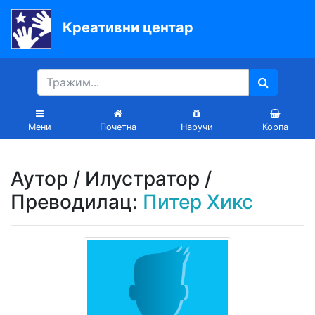
Креативни центар
Почетна
Књиге
Уџбеници
Мени
Почетна
Наручи
Корпа
За
вртиће
Аутор / Илустратор /
Лектира
Преводилац:
Питер Хикс
Акције
Блог
Latinica