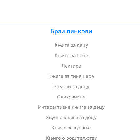
Брзи линкови
Књиге за децу
Књиге за бебе
Лектире
Књиге за тинејџере
Романи за децу
Сликовнице
Интерактивне књиге за децу
Звучне књиге за децу
Књиге за купање
Књиге о родитељству