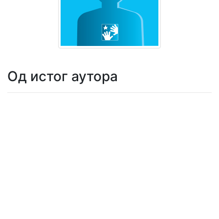
Мој
налог
Од истог аутора