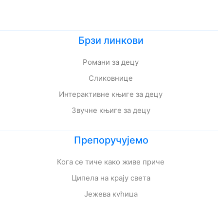
Брзи линкови
Романи за децу
Сликовнице
Интерактивне књиге за децу
Звучне књиге за децу
Препоручујемо
Кога се тиче како живе приче
Ципела на крају света
Јежева кућица
Ово је најстрашнији дан у мом животу