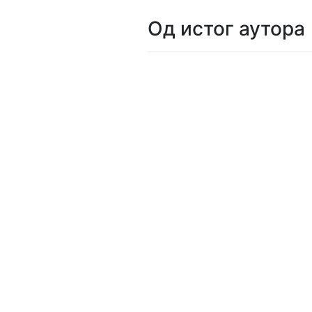
Од истог аутора
Мој
налог