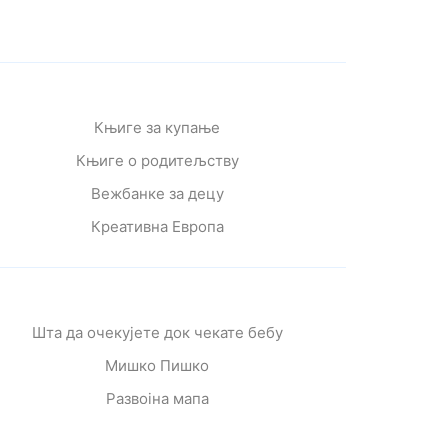
Књиге за купање
Књиге о родитељству
Вежбанке за децу
Креативна Европа
Шта да очекујете док чекате бебу
Мишко Пишко
Развојна мапа
Од читања се расте