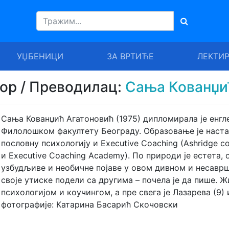
УЏБЕНИЦИ
ЗА ВРТИЋЕ
ЛЕКТИ
тор / Преводилац:
Сања Кованџи
Сања Кованџић Агатоновић (1975) дипломирала је енгл
Филолошком факултету Београду. Образовање је настав
пословну психологију и Еxecutive Coaching (Ashridge co
и Executive Coaching Academy). По природи је естета, о
узбудљиве и необичне појаве у овом дивном и несаврш
своје утиске подели са другима – почела је да пише. Ж
психологијом и коучингом, а пре свега је Лазарева (9)
фотографије: Катарина Басарић Скочовски