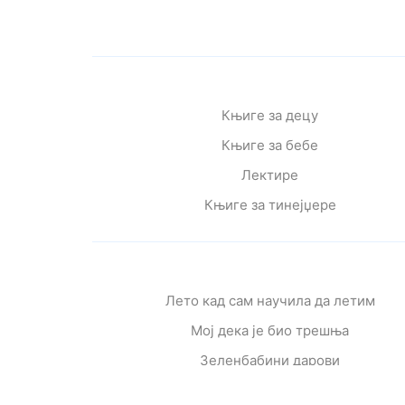
Књиге за децу
Књиге за бебе
Лектире
Књиге за тинејџере
Лето кад сам научила да летим
Мој дека је био трешња
Зеленбабини дарови
О дугмету и срећи