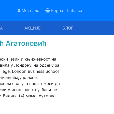
Мој налог
Корпа
Latinica
РА
АКЦИЈЕ
БЛОГ
ћ Агатоновић
ески језик и књижевност на
ила у Лондону, на одсеку за
llege, London Business School
пчињавају је лепе,
еном свету, а пошто жели да
иви у иностранству, бави се
 и Видина (4) мама. Ауторка