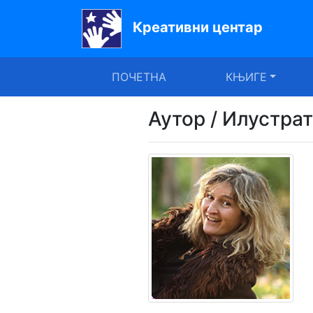
Креативни центар
Почетна
ПОЧЕТНА
КЊИГЕ
Књиге
Уџбеници
Аутор / Илустра
За
вртиће
Лектира
Акције
Блог
Latinica