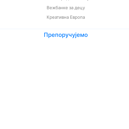
Вежбанке за децу
Креативна Европа
Препоручујемо
Лето кад сам научила да летим
Мој дека је био трешња
Зеленбабини дарови
О дугмету и срећи
Кога се тиче како живе приче
Ципела на крају света
Јежева кућица
Ово је најстрашнији дан у мом животу
Шта да очекујете док чекате бебу