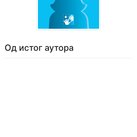
Мој
налог
Од истог аутора