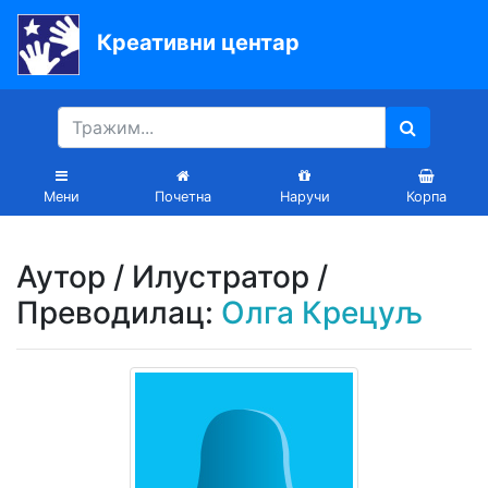
Креативни центар
Почетна
Књиге
Уџбеници
Мени
Почетна
Наручи
Корпа
За
вртиће
Аутор / Илустратор /
Лектира
Преводилац:
Олга Крецуљ
Акције
Блог
Latinica