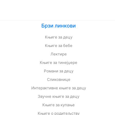
Брзи линкови
Књиге за децу
Књиге за бебе
Лектире
Књиге за тинејџере
Романи за децу
Сликовнице
Интерактивне књиге за децу
Звучне књиге за децу
Књиге за купање
Књиге о родитељству