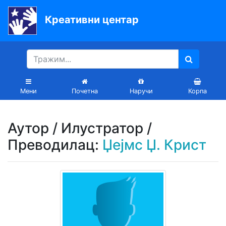
Креативни центар
Почетна
Књиге
Уџбеници
Мени
Почетна
Наручи
Корпа
За
вртиће
Аутор / Илустратор /
Лектира
Преводилац:
Џејмс Џ. Крист
Акције
Блог
Latinica