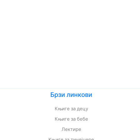
Брзи линкови
Књиге за децу
Књиге за бебе
Лектире
Књиге за тинејџере