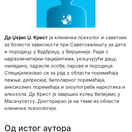
Мој
налог
Др Џејмс Џ. Крист
је клинички психолог и саветник
за болести зависности при Саветовалишту за дете
и породицу у Вудбриџу, у Вирџинији. Ради с
најразличитијим пацијентима, укључујући децу,
омладину, одрасле особе, парове и породице.
Специјализовао се за рад у области поремећаја
пажње, депресије, биполарног поремећаја,
анксиозних поремећаја и злоупотребе наркотика и
алкохола. Др Крист је завршио колеџ Вилијамс у
Масачусетсу. Докторирао је на теми из области
клиничке психологије.
Од истог аутора