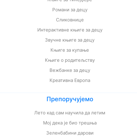
Романи за децу
Сликовнице
Интерактивне књиге за децу
Звучне књиге за децу
Књиге за купање
Књиге о родитељству
Вежбанке за децу
Креативна Европа
Препоручујемо
Лето кад сам научила да летим
Мој дека је био трешња
Зеленбабини дарови