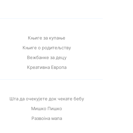
Књиге за купање
Књиге о родитељству
Вежбанке за децу
Креативна Европа
Шта да очекујете док чекате бебу
Мишко Пишко
Развојна мапа
Од читања се расте