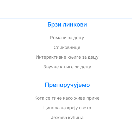
Брзи линкови
Романи за децу
Сликовнице
Интерактивне књиге за децу
Звучне књиге за децу
Препоручујемо
Кога се тиче како живе приче
Ципела на крају света
Јежева кућица
Ово је најстрашнији дан у мом животу