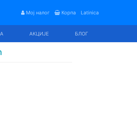
Мој налог
Корпа
Latinica
РА
АКЦИЈЕ
БЛОГ
ћ