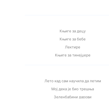
Књиге за децу
Књиге за бебе
Лектире
Књиге за тинејџере
Лето кад сам научила да летим
Мој дека је био трешња
Зеленбабини дарови
О дугмету и срећи