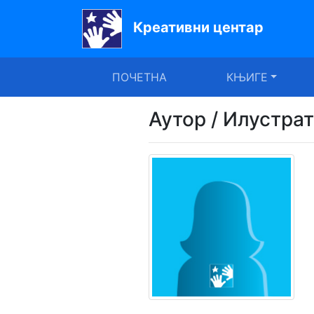
Креативни центар
Почетна
ПОЧЕТНА
КЊИГЕ
Књиге
Уџбеници
Аутор / Илустра
За
вртиће
Лектира
Акције
Блог
Latinica