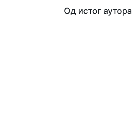
Од истог аутора
Мој
налог