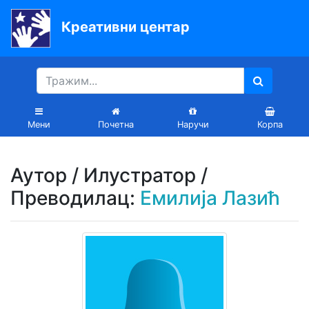
Креативни центар
Почетна
Књиге
Уџбеници
Мени
Почетна
Наручи
Корпа
За
вртиће
Аутор / Илустратор /
Лектира
Преводилац:
Емилија Лазић
Акције
Блог
Latinica