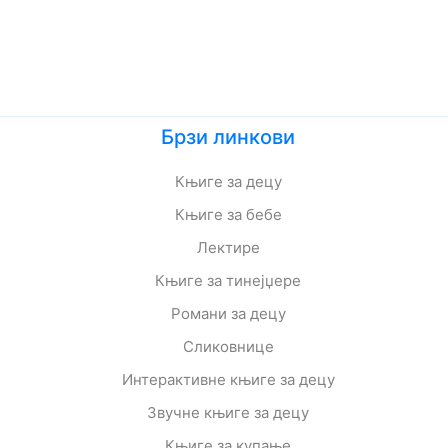
Брзи линкови
Књиге за децу
Књиге за бебе
Лектире
Књиге за тинејџере
Романи за децу
Сликовнице
Интерактивне књиге за децу
Звучне књиге за децу
Књиге за купање