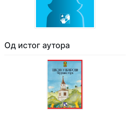
Мој
налог
Од истог аутора