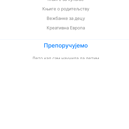
Књиге о родитељству
Вежбанке за децу
Креативна Европа
Препоручујемо
Лето кад сам научила да летим
Мој дека је био трешња
Зеленбабини дарови
О дугмету и срећи
Кога се тиче како живе приче
Ципела на крају света
Јежева кућица
Ово је најстрашнији дан у мом животу