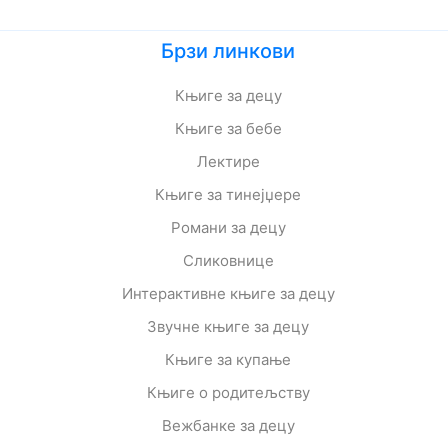
Брзи линкови
Књиге за децу
Књиге за бебе
Лектире
Књиге за тинејџере
Романи за децу
Сликовнице
Интерактивне књиге за децу
Звучне књиге за децу
Књиге за купање
Књиге о родитељству
Вежбанке за децу