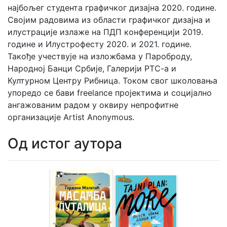
најбољег студента графичког дизајна 2020. године.
Својим радовима из области графичког дизајна и
илустрације излаже на ПДП конференцији 2019.
године и Илустрофесту 2020. и 2021. године.
Такође учествује на изложбама у Пароброду,
Народној Банци Србије, Галерији РТС-а и
Културном Центру Рибница. Током свог школовања
упоредо се бави freelance пројектима и социјално
ангажованим радом у оквиру непрофитне
организације Artist Anonymous.
Од истог аутора