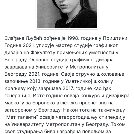
Мој
налог
Слађана Љубић рођена је 1998. године у Приштини.
Године 2021. уписује мастер студије графичког
дизајна на Факултету примењених уметности у
Београду. Основне студије графичког дизајна
завршава на Универзитету Метрополитан у
Београду 2021. године. Своје стручно школовање
започиње 2013. године у Уметничкој школи у
Краљеву коју завршава 2017. године као ђак
генерације. Исте године осваја конкурс и дизајнира
маскоту за Европско атлетско првенствно на
затвореном у Београду. Након тога на такмичењу
“Мет таленти” осваја четворогодишњу стипендију
на Универзитету Метрополитан у Београду. Током
свог студирања бива награђена повељом за