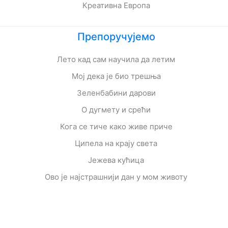
Креативна Европа
Препоручујемо
Лето кад сам научила да летим
Мој дека је био трешња
Зеленбабини дарови
О дугмету и срећи
Кога се тиче како живе приче
Ципела на крају света
Јежева кућица
Ово је најстрашнији дан у мом животу
Шта да очекујете док чекате бебу
Мишко Пишко
Развојна мапа