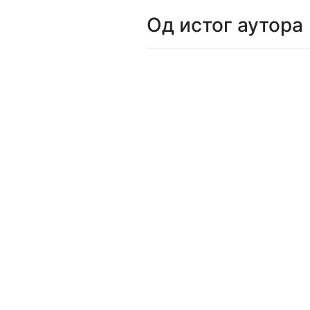
Од истог аутора
Мој
налог