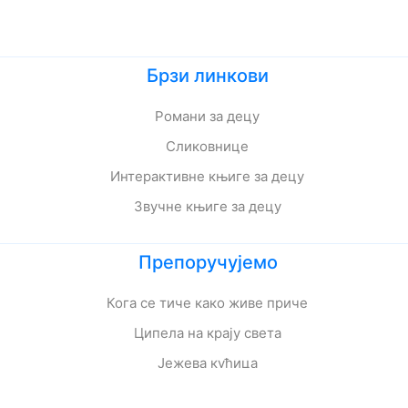
Брзи линкови
Романи за децу
Сликовнице
Интерактивне књиге за децу
Звучне књиге за децу
Препоручујемо
Кога се тиче како живе приче
Ципела на крају света
Јежева кућица
Ово је најстрашнији дан у мом животу