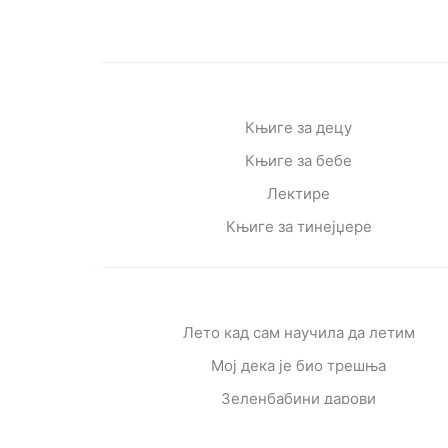
Књиге за децу
Књиге за бебе
Лектире
Књиге за тинејџере
Лето кад сам научила да летим
Мој дека је био трешња
Зеленбабини дарови
О дугмету и срећи