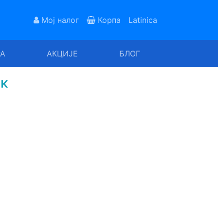
Мој налог
Корпа
Latinica
РА
АКЦИЈЕ
БЛОГ
ик