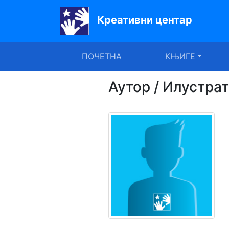
Креативни центар
Почетна
ПОЧЕТНА
КЊИГЕ
Књиге
Уџбеници
Аутор / Илустра
За
вртиће
Лектира
Акције
Блог
Latinica