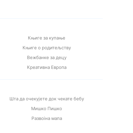
Књиге за купање
Књиге о родитељству
Вежбанке за децу
Креативна Европа
Шта да очекујете док чекате бебу
Мишко Пишко
Развојна мапа
Од читања се расте