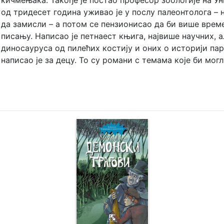
кичмењака. Такође је постао професор зоологије на Ун
од тридесет година уживао је у послу палеонтолога – 
да замисли – а потом се пензионисао да би више врем
писању. Написао је петнаест књига, највише научних, 
диносауруса од пилећих костију и оних о историји па
написао је за децу. То су романи с темама које би мог