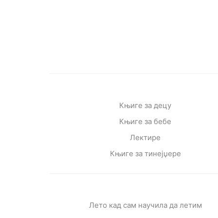
Књиге за децу
Књиге за бебе
Лектире
Књиге за тинејџере
Лето кад сам научила да летим