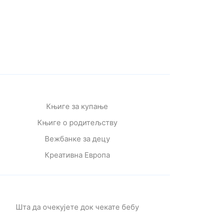
Књиге за купање
Књиге о родитељству
Вежбанке за децу
Креативна Европа
Шта да очекујете док чекате бебу