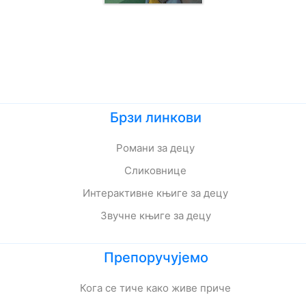
Брзи линкови
Романи за децу
Сликовнице
Интерактивне књиге за децу
Звучне књиге за децу
Препоручујемо
Кога се тиче како живе приче