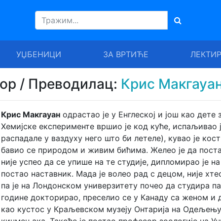
УЏБЕНИЦИ
ЗА ВРТИЋЕ
ЛЕКТИ
тор / Преводилац:
Крис Макгауа
Крис Макгауан
одрастао је у Енглеској и још као дете 
Хемијске експерименте вршио је код куће, испаљивао ј
распадале у ваздуху него што би летеле), кувао је кос
бавио се природом и живим бићима. Желео је да поста
није успео да се упише на те студије, дипломирао је на
постао наставник. Мада је волео рад с децом, није хте
па је на Лондонском универзитету почео да студира па
године докторирао, преселио се у Канаду са женом и 
као кустос у Краљевском музеју Онтарија на Одељењу