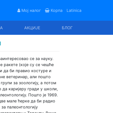
Мој налог
Корпа
Latinica
РА
АКЦИЈЕ
БЛОГ
н
заинтересовао се за науку.
е ракете (које су се чешће
ти да би правио костуре и
не ветеринар, али пошто
 групи за зоологију, а потом
о да каријеру гради у школи,
леонтологију. Пошто је 1969.
две мале ћерке да би радио
 за палеонтологију