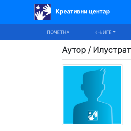
Креативни центар
Почетна
ПОЧЕТНА
КЊИГЕ
Књиге
Уџбеници
Аутор / Илустра
За
вртиће
Лектира
Акције
Блог
Latinica