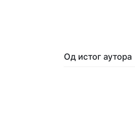
Мој
налог
Од истог аутора