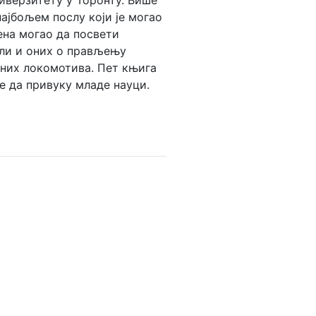
иверзитету у Торонту. Више
најбољем послу који је могао
ена могао да посвети
али и оних о прављењу
рних локомотива. Пет књига
ле да привуку младе науци.