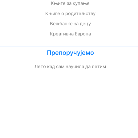
Књиге за купање
Књиге о родитељству
Вежбанке за децу
Креативна Европа
Препоручујемо
Лето кад сам научила да летим
Мој дека је био трешња
Зеленбабини дарови
О дугмету и срећи
Кога се тиче како живе приче
Ципела на крају света
Јежева кућица
Ово је најстрашнији дан у мом животу