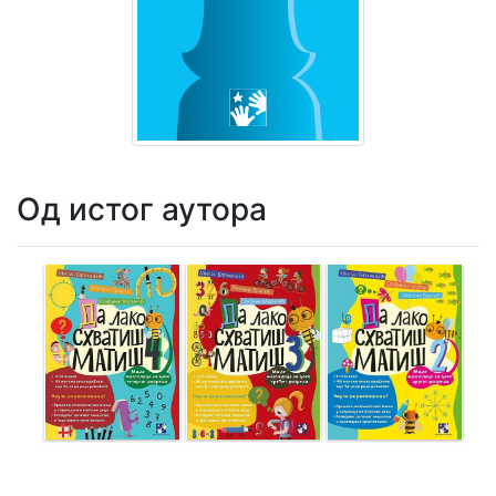
Мој
налог
Од истог аутора