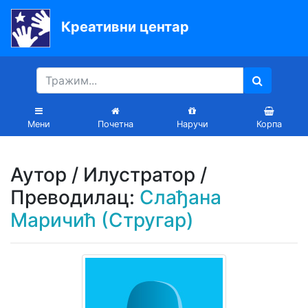
Креативни центар
Почетна
Књиге
Уџбеници
Мени
Почетна
Наручи
Корпа
За
вртиће
Аутор / Илустратор /
Лектира
Преводилац:
Слађана
Маричић (Стругар)
Акције
Блог
Latinica