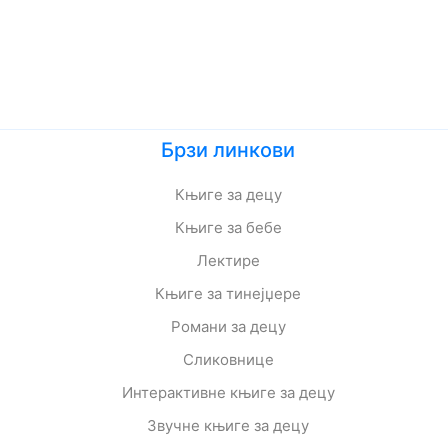
Брзи линкови
Књиге за децу
Књиге за бебе
Лектире
Књиге за тинејџере
Романи за децу
Сликовнице
Интерактивне књиге за децу
Звучне књиге за децу