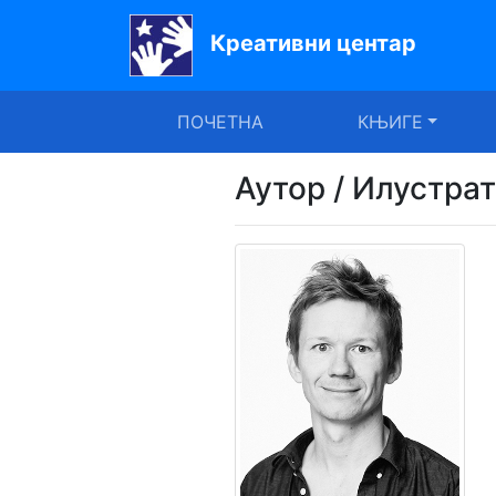
Креативни центар
Почетна
ПОЧЕТНА
КЊИГЕ
Књиге
Уџбеници
Аутор / Илустра
За
вртиће
Лектира
Акције
Блог
Latinica