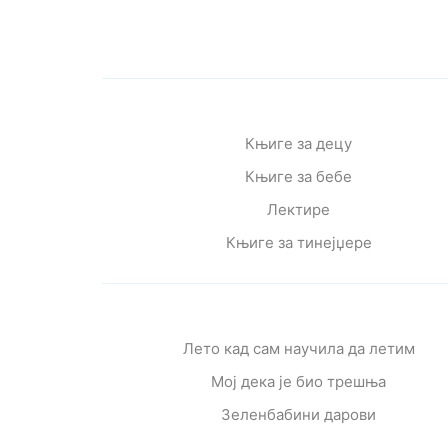
Књиге за децу
Књиге за бебе
Лектире
Књиге за тинејџере
Лето кад сам научила да летим
Мој дека је био трешња
Зеленбабини дарови
О дугмету и срећи