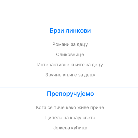
Брзи линкови
Романи за децу
Сликовнице
Интерактивне књиге за децу
Звучне књиге за децу
Препоручујемо
Кога се тиче како живе приче
Ципела на крају света
Јежева кућица
Ово је најстрашнији дан у мом животу