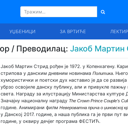
УЏБЕНИЦИ
ЗА ВРТИЋЕ
ЛЕКТИ
тор / Преводилац:
Јакоб Мартин
Јакоб Мартин Стрид рођен је 1972. у Копенхагену. Кари
стрипова у данским дневним новинама
. Њего
Политика
хумористички и поетски дух наставио је да се развија 
убрзо освојиле данску публику, али и привукле пажњ
света. Награду за илустрацију Министарства културе Д
Значајну националну награду
The Crown Prince Couple’s Cult
године. Анимирани филм
Невероватна прича о џиновској к
у Данској 2017. године, а наша публика га је први пут в
године, у оквиру дечјег програма ФЕСТИЋ.