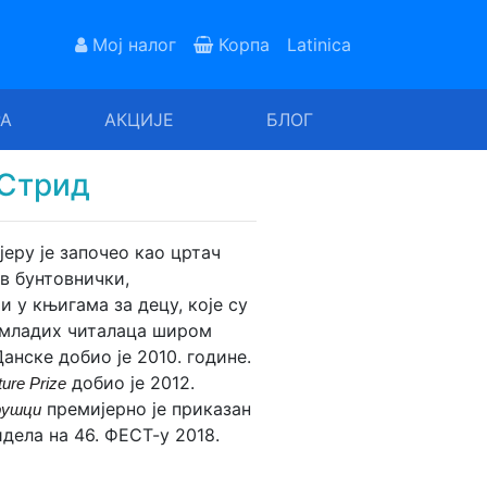
Мој налог
Корпа
Latinica
РА
АКЦИЈЕ
БЛОГ
 Стрид
јеру је започео као цртач
в бунтовнички,
и у књигама за децу, које су
у младих читалаца широм
анске добио је 2010. године.
добио је 2012.
ure Prize
премијерно је приказан
рушци
идела на 46. ФЕСТ-у 2018.