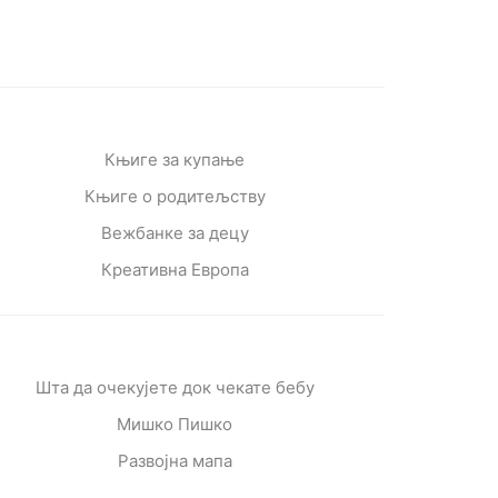
Књиге за купање
Књиге о родитељству
Вежбанке за децу
Креативна Европа
Шта да очекујете док чекате бебу
Мишко Пишко
Развојна мапа
Од читања се расте