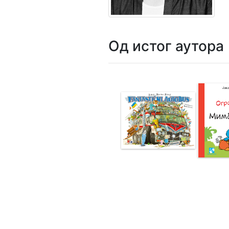
Мој
налог
Од истог аутора