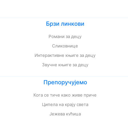
Брзи линкови
Романи за децу
Сликовнице
Интерактивне књиге за децу
Звучне књиге за децу
Препоручујемо
Кога се тиче како живе приче
Ципела на крају света
Јежева кућица
Ово је најстрашнији дан у мом животу