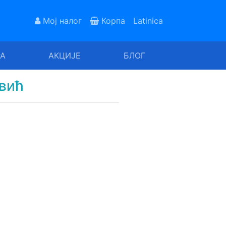
Мој налог
Корпа
Latinica
РА
АКЦИЈЕ
БЛОГ
вић