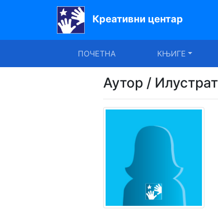
Креативни центар
Почетна
ПОЧЕТНА
КЊИГЕ
Књиге
Уџбеници
Аутор / Илустра
За
вртиће
Лектира
Акције
Блог
Latinica