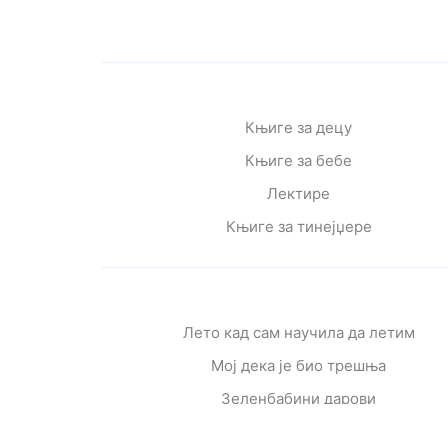
Књиге за децу
Књиге за бебе
Лектире
Књиге за тинејџере
Лето кад сам научила да летим
Мој дека је био трешња
Зеленбабини дарови
О дугмету и срећи