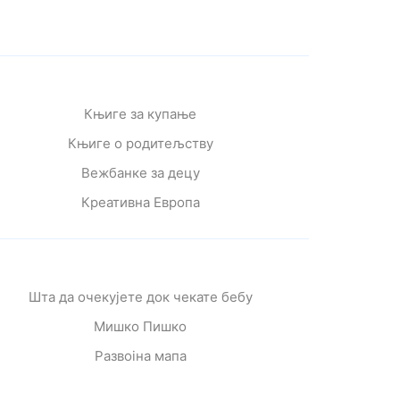
Књиге за купање
Књиге о родитељству
Вежбанке за децу
Креативна Европа
Шта да очекујете док чекате бебу
Мишко Пишко
Развојна мапа
Од читања се расте