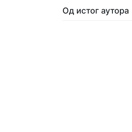
Од истог аутора
Мој
налог