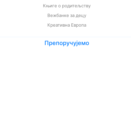
Књиге о родитељству
Вежбанке за децу
Креативна Европа
Препоручујемо
Лето кад сам научила да летим
Мој дека је био трешња
Зеленбабини дарови
О дугмету и срећи
Кога се тиче како живе приче
Ципела на крају света
Јежева кућица
Ово је најстрашнији дан у мом животу