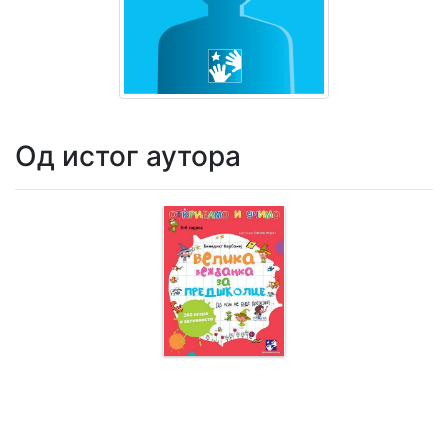
Мој
налог
Од истог аутора