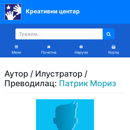
Креативни центар
Почетна
Књиге
Уџбеници
Мени
Почетна
Наручи
Корпа
За
вртиће
Аутор / Илустратор /
Лектира
Преводилац:
Патрик Мориз
Акције
Блог
Latinica