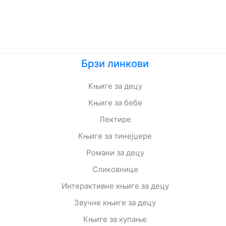
Брзи линкови
Књиге за децу
Књиге за бебе
Лектире
Књиге за тинејџере
Романи за децу
Сликовнице
Интерактивне књиге за децу
Звучне књиге за децу
Књиге за купање