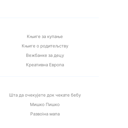
Књиге за купање
Књиге о родитељству
Вежбанке за децу
Креативна Европа
Шта да очекујете док чекате бебу
Мишко Пишко
Развојна мапа
Од читања се расте