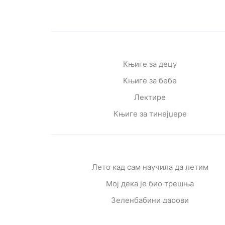
Књиге за децу
Књиге за бебе
Лектире
Књиге за тинејџере
Лето кад сам научила да летим
Мој дека је био трешња
Зеленбабини дарови
О дугмету и срећи