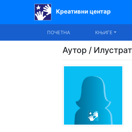
Креативни центар
Почетна
ПОЧЕТНА
КЊИГЕ
Књиге
Уџбеници
Аутор / Илустра
За
вртиће
Лектира
Акције
Блог
Latinica