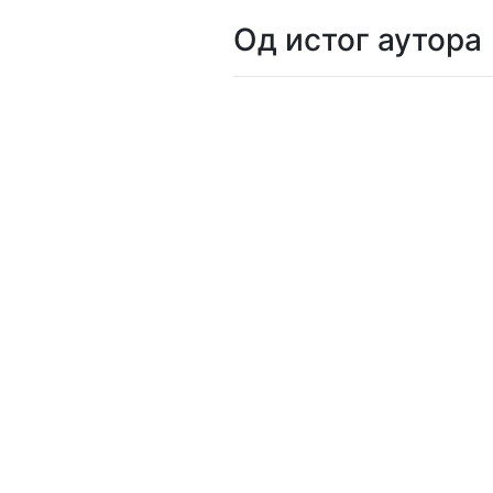
Од истог аутора
Мој
налог