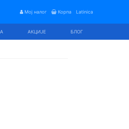
Мој налог
Корпа
Latinica
РА
АКЦИЈЕ
БЛОГ