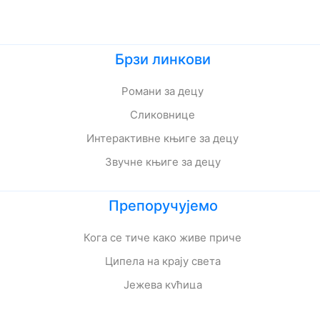
Брзи линкови
Романи за децу
Сликовнице
Интерактивне књиге за децу
Звучне књиге за децу
Препоручујемо
Кога се тиче како живе приче
Ципела на крају света
Јежева кућица
Ово је најстрашнији дан у мом животу