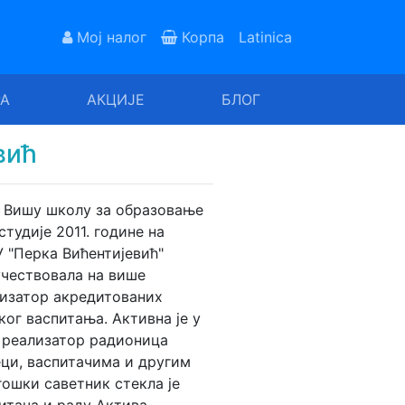
Мој налог
Корпа
Latinica
РА
АКЦИЈЕ
БЛОГ
вић
ла Вишу школу за образовање
тудије 2011. године на
У "Перка Вићентијевић"
 учествовала на више
лизатор акредитованих
ог васпитања. Активна је у
и реализатор радионица
еци, васпитачима и другим
ошки саветник стекла је