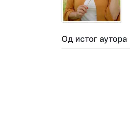
Мој
налог
Од истог аутора