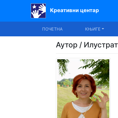
Креативни центар
Почетна
ПОЧЕТНА
КЊИГЕ
Књиге
Уџбеници
Аутор / Илустра
За
вртиће
Лектира
Акције
Блог
Latinica