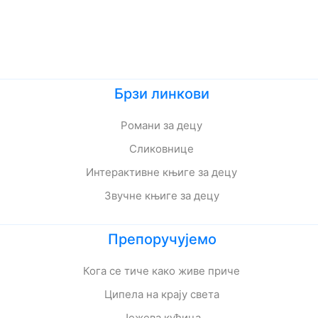
Брзи линкови
Романи за децу
Сликовнице
Интерактивне књиге за децу
Звучне књиге за децу
Препоручујемо
Кога се тиче како живе приче
Ципела на крају света
Јежева кућица