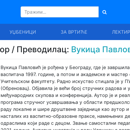
УЏБЕНИЦИ
ЗА ВРТИЋЕ
ЛЕКТИ
тор / Преводилац:
Вукица Павло
Вукица Павловић је рођена у Београду, где је заврши
васпитача 1997. године, а потом и академске и мастер с
Учитељском факултету. Радно искуство стицала је у П
(Обреновaц). Објавила је већи број стручних радовa и
међународних скупова и конференција. Аутор је и реа
програма стручног усавршавања у области предшколск
раду локалне и шире друштвене заједнице као аутор 
насталих из васпитно-образовне праксе, намењених д
одраслима који раде с децом. Звање самостални педаг