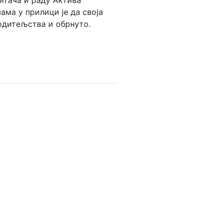
итача и раду Актива
ма у прилици је да своја
одитељства и обрнуто.