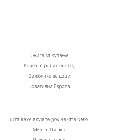
Књиге за купање
Књиге о родитељству
Вежбанке за децу
Креативна Европа
Шта да очекујете док чекате бебу
Мишко Пишко
Развојна мапа