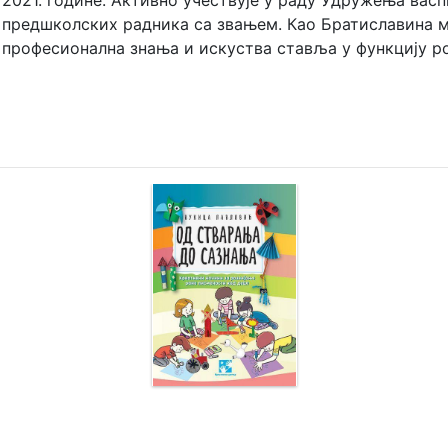
2021. године. Активно учествује у раду Удружења васп
предшколских радника са звањем. Као Братиславина ма
професионална знања и искуства ставља у функцију р