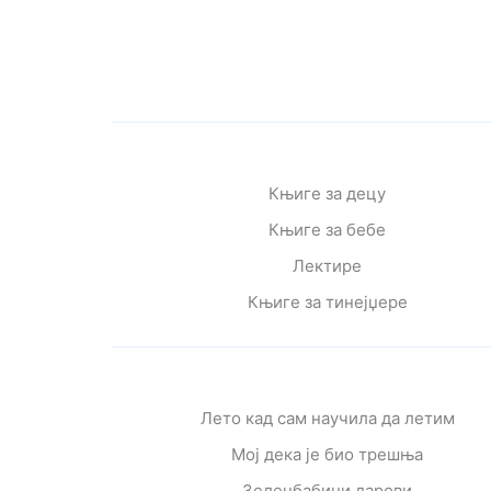
Књиге за децу
Књиге за бебе
Лектире
Књиге за тинејџере
Лето кад сам научила да летим
Мој дека је био трешња
Зеленбабини дарови