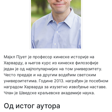
Мој
налог
Мајкл Пјует је професор кинеске историје на
Харварду, а његов курс из кинеске филозофије
један је од најпопуларнијих на том универзитету.
Често предаје и на другим водећим светским
универзитетима. Године 2013. награђен је посебном
наградом Харварда за изузетно извођење наставе.
Члан је Шведске краљевске академије наука.
Од истог аутора