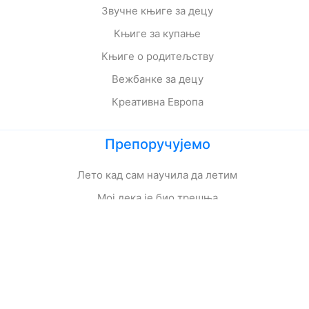
Звучне књиге за децу
Књиге за купање
Књиге о родитељству
Вежбанке за децу
Креативна Европа
Препоручујемо
Лето кад сам научила да летим
Мој дека је био трешња
Зеленбабини дарови
О дугмету и срећи
Кога се тиче како живе приче
Ципела на крају света