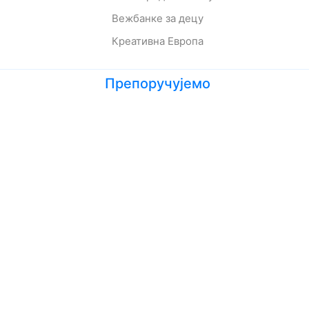
Вежбанке за децу
Креативна Европа
Препоручујемо
Лето кад сам научила да летим
Мој дека је био трешња
Зеленбабини дарови
О дугмету и срећи
Кога се тиче како живе приче
Ципела на крају света
Јежева кућица
Ово је најстрашнији дан у мом животу
Шта да очекујете док чекате бебу