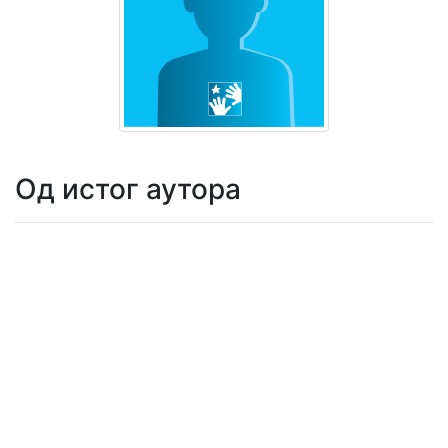
Мој
налог
Од истог аутора