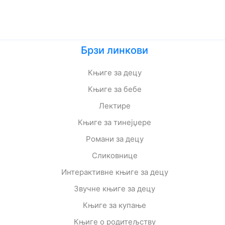
Брзи линкови
Књиге за децу
Књиге за бебе
Лектире
Књиге за тинејџере
Романи за децу
Сликовнице
Интерактивне књиге за децу
Звучне књиге за децу
Књиге за купање
Књиге о родитељству