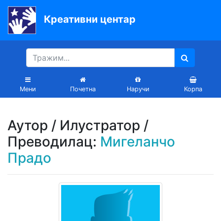
Креативни центар
Почетна
Књиге
Уџбеници
Мени
Почетна
Наручи
Корпа
За
вртиће
Аутор / Илустратор /
Лектира
Преводилац:
Мигеланчо
Прадо
Акције
Блог
Latinica