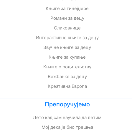
Књиге за тинејџере
Романи за децу
Сликовнице
Интерактивне књиге за децу
Звучне књиге за децу
Књиге за купање
Књиге о родитељству
Вежбанке за децу
Креативна Европа
Препоручујемо
Лето кад сам научила да летим
Мој дека је био трешња