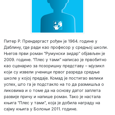
Мој
налог
Питер Р. Прендергаст рођен је 1964. године у
Даблину, где ради као професор у средњој школи.
Његов први роман "Румунски зидар" објављен је
2009. године. "Плес у тами" написао је првобитно
као сценарио за позоришну представу – мјузикл
који су извели ученици првог разреда средње
школе у којој предаје. Комад је постигао велики
успех, што га је подстакло на то да размишља о
ликовима и о томе да на основу датог заплета
развије причу и напише роман. Тако је настала
књига "Плес у тами", која је добила награду на
сајму књига у Болоњи 2011. године.