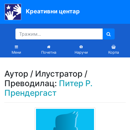
Креативни центар
Почетна
Књиге
Уџбеници
Мени
Почетна
Наручи
Корпа
За
вртиће
Аутор / Илустратор /
Лектира
Преводилац:
Питер Р.
Прендергаст
Акције
Блог
Latinica