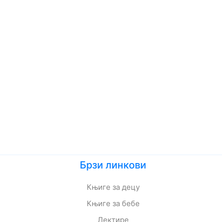
Брзи линкови
Књиге за децу
Књиге за бебе
Лектире