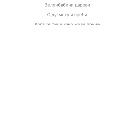
Зеленбабини дарови
О дугмету и срећи
Кога се тиче како живе приче
Ципела на крају света
Јежева кућица
Ово је најстрашнији дан у мом животу
Шта да очекујете док чекате бебу
Мишко Пишко
Развојна мапа
Од читања се расте
Корисни линкови
Каталог
О нама
Facebook
Ценовник
Foreign Rights
Instagram
Контакт
Помоћ
YouTube