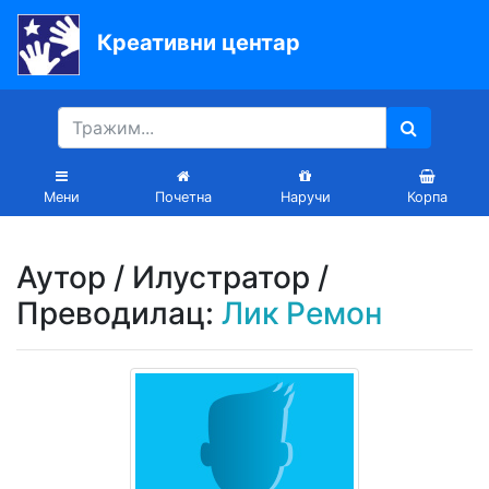
Креативни центар
Почетна
Књиге
Уџбеници
Мени
Почетна
Наручи
Корпа
За
вртиће
Аутор / Илустратор /
Лектира
Преводилац:
Лик Ремон
Акције
Блог
Latinica