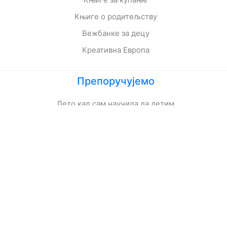
Књиге о родитељству
Вежбанке за децу
Креативна Европа
Препоручујемо
Лето кад сам научила да летим
Мој дека је био трешња
Зеленбабини дарови
О дугмету и срећи
Кога се тиче како живе приче
Ципела на крају света
Јежева кућица
Ово је најстрашнији дан у мом животу