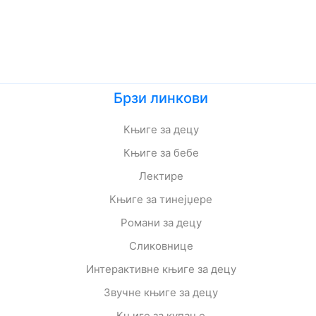
Брзи линкови
Књиге за децу
Књиге за бебе
Лектире
Књиге за тинејџере
Романи за децу
Сликовнице
Интерактивне књиге за децу
Звучне књиге за децу
Књиге за купање