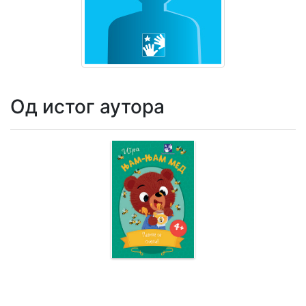
Мој
налог
Од истог аутора