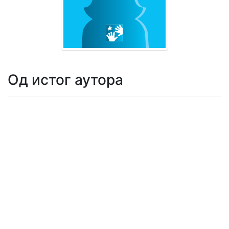
Мој
налог
Од истог аутора