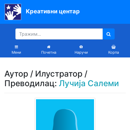
Креативни центар
Почетна
Књиге
Уџбеници
Мени
Почетна
Наручи
Корпа
За
вртиће
Аутор / Илустратор /
Лектира
Преводилац:
Лучија Салеми
Акције
Блог
Latinica