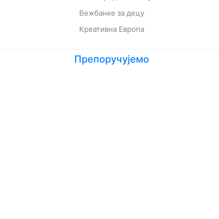
Вежбанке за децу
Креативна Европа
Препоручујемо
Лето кад сам научила да летим
Мој дека је био трешња
Зеленбабини дарови
О дугмету и срећи
Кога се тиче како живе приче
Ципела на крају света
Јежева кућица
Ово је најстрашнији дан у мом животу
Шта да очекујете док чекате бебу