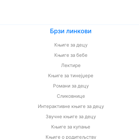
Брзи линкови
Књиге за децу
Књиге за бебе
Лектире
Књиге за тинејџере
Романи за децу
Сликовнице
Интерактивне књиге за децу
Звучне књиге за децу
Књиге за купање
Књиге о родитељству