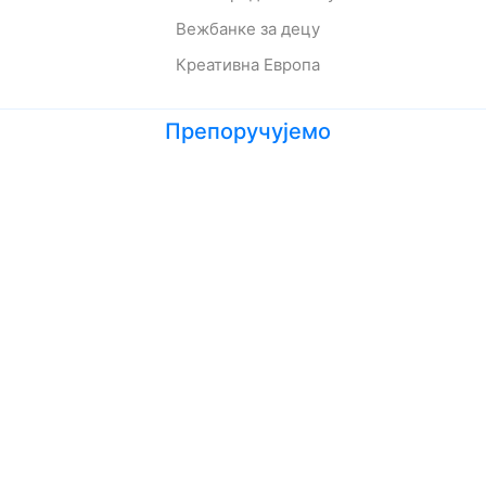
Вежбанке за децу
Креативна Европа
Препоручујемо
Лето кад сам научила да летим
Мој дека је био трешња
Зеленбабини дарови
О дугмету и срећи
Кога се тиче како живе приче
Ципела на крају света
Јежева кућица
Ово је најстрашнији дан у мом животу
Шта да очекујете док чекате бебу