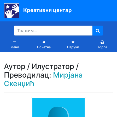
Креативни центар
Почетна
Књиге
Уџбеници
Мени
Почетна
Наручи
Корпа
За
вртиће
Аутор / Илустратор /
Лектира
Преводилац:
Мирјана
Скенџић
Акције
Блог
Latinica