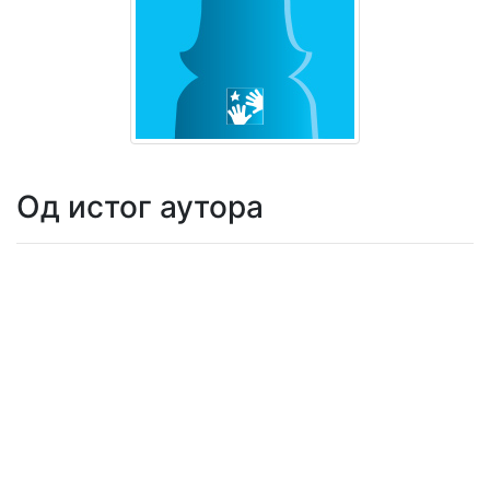
Мој
налог
Од истог аутора