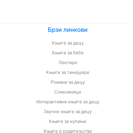
Брзи линкови
Књиге за децу
Књиге за бебе
Лектире
Књиге за тинејџере
Романи за децу
Сликовнице
Интерактивне књиге за децу
Звучне књиге за децу
Књиге за купање
Књиге о родитељству