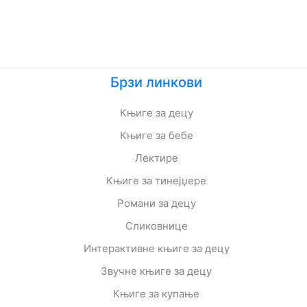
Брзи линкови
Књиге за децу
Књиге за бебе
Лектире
Књиге за тинејџере
Романи за децу
Сликовнице
Интерактивне књиге за децу
Звучне књиге за децу
Књиге за купање