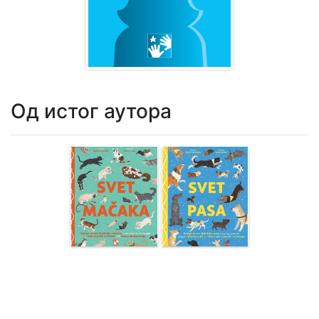
Мој
налог
Од истог аутора