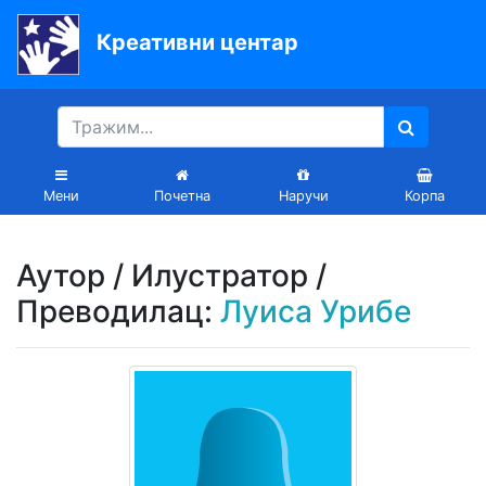
Креативни центар
Почетна
Књиге
Уџбеници
Мени
Почетна
Наручи
Корпа
За
вртиће
Аутор / Илустратор /
Лектира
Преводилац:
Луиса Урибе
Акције
Блог
Latinica