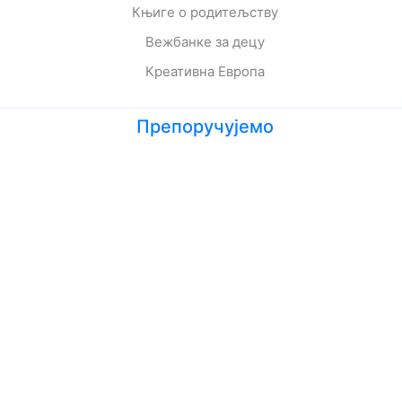
Књиге о родитељству
Вежбанке за децу
Креативна Европа
Препоручујемо
Лето кад сам научила да летим
Мој дека је био трешња
Зеленбабини дарови
О дугмету и срећи
Кога се тиче како живе приче
Ципела на крају света
Јежева кућица
Ово је најстрашнији дан у мом животу