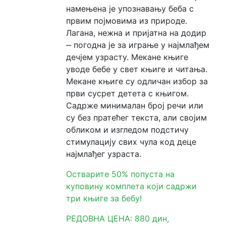
намењена је упознавању беба с
првим појмовима из природе.
Мој
Лагана, нежна и пријатна на додир
налог
‒ погодна је за играње у најмлађем
дечјем узрасту. Мекане књиге
уводе бебе у свет књиге и читања.
Мекане књиге су одличан избор за
први сусрет детета с књигом.
Садрже минималан број речи или
су без пратећег текста, али својим
обликом и изгледом подстичу
стимулацију свих чула код деце
најмлађег узраста.
Остварите 50% попуста на
куповину комплета који садржи
три књиге за бебу!
РЕДОВНА ЦЕНА: 880 дин,