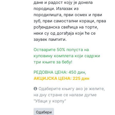
дане и радост коју је донела
породици. Излазак из
породилишта, први осмех и први
зуб, први самостални кораци, прва
рођенданска свећица на торти,
неки су од догађаја који ће се
заувек памтити.
Остварите 50% попуста на
куповину комплета који садржи
три књиге за бебу!
РЕДОВНА ЦЕНА: 450 дин,
АКЦИЈСКА ЦЕНА: 225 дин
Одаберите књигу ако је желите,
на дну стране се налази дугме
"Убаци у корпу"
Одабери