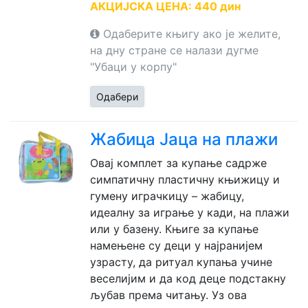
АКЦИЈСКА ЦЕНА: 440 дин
Одаберите књигу ако је желите,
на дну стране се налази дугме
"Убаци у корпу"
Одабери
Жабица Јаца на плажи
Овај комплет за купање садрже
симпатичну пластичну књижицу и
гумену играчкицу – жабицу,
идеалну за играње у кади, на плажи
или у базену. Књиге за купање
намењене су деци у најранијем
узрасту, да ритуал купања учине
веселијим и да код деце подстакну
љубав према читању. Уз ова