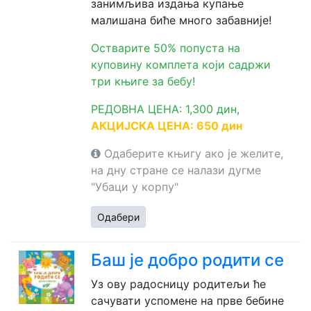
занимљива издања купање
малишана биће много забавније!
Остварите 50% попуста на
куповину комплета који садржи
три књиге за бебу!
РЕДОВНА ЦЕНА: 1,300 дин,
АКЦИЈСКА ЦЕНА: 650 дин
Одаберите књигу ако је желите,
на дну стране се налази дугме
"Убаци у корпу"
Одабери
Баш је добро родити се
Уз ову радосницу родитељи ће
сачувати успомене на прве бебине