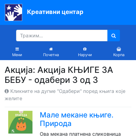
Креативни центар
Почетна
Књиге
Уџбеници
Мени
Почетна
Наручи
Корпа
За
Акција: Акција КЊИГЕ ЗА
вртиће
БЕБУ - одабери 3 од 3
Лектира
Кликните на дугме "Одабери" поред књига које
Акције
желите
Блог
Мале мекане књиге.
Природа
Latinica
Ова мекана платнена сликовница