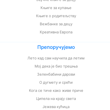
Књиге за купање
Књиге о родитељству
Вежбанке за децу
Креативна Европа
Препоручујемо
Лето кад сам научила да летим
Мој дека је био трешња
Зеленбабини дарови
О дугмету и срећи
Кога се тиче како живе приче
Ципела на крају света
Јежева кућица