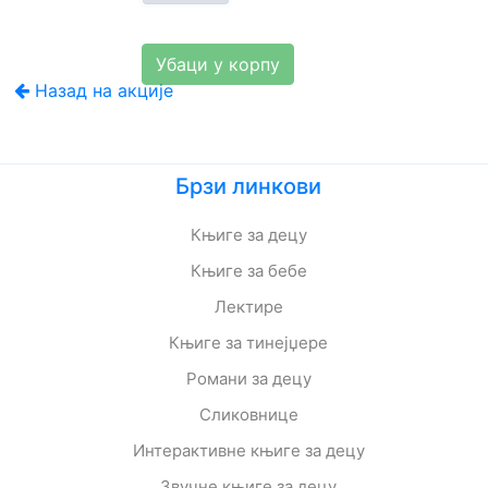
Назад на акције
Брзи линкови
Књиге за децу
Књиге за бебе
Лектире
Књиге за тинејџере
Романи за децу
Сликовнице
Интерактивне књиге за децу
Звучне књиге за децу