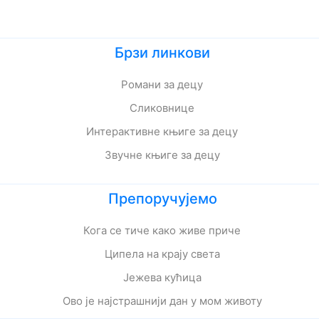
Брзи линкови
Романи за децу
Сликовнице
Интерактивне књиге за децу
Звучне књиге за децу
Препоручујемо
Кога се тиче како живе приче
Ципела на крају света
Јежева кућица
Ово је најстрашнији дан у мом животу