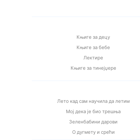
Књиге за децу
Књиге за бебе
Лектире
Књиге за тинејџере
Лето кад сам научила да летим
Мој дека је био трешња
Зеленбабини дарови
О дугмету и срећи