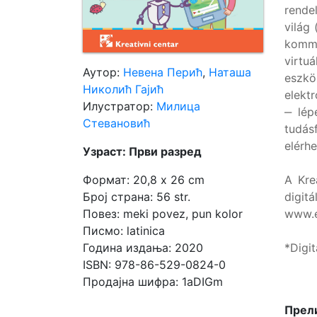
rende
világ 
Мој
kommu
налог
virtu
Аутор:
Невена Перић
,
Наташа
eszk
Николић Гајић
elektr
Илустратор:
Милица
‒ lép
Стевановић
tudás
elérhe
Узраст: Први разред
A Kre
Формат: 20,8 x 26 cm
digi
Број страна: 56 str.
www.e
Повез: meki povez, pun kolor
Писмо: latinica
*Digit
Година издања: 2020
ISBN: 978-86-529-0824-0
Продајна шифра: 1aDIGm
Прели