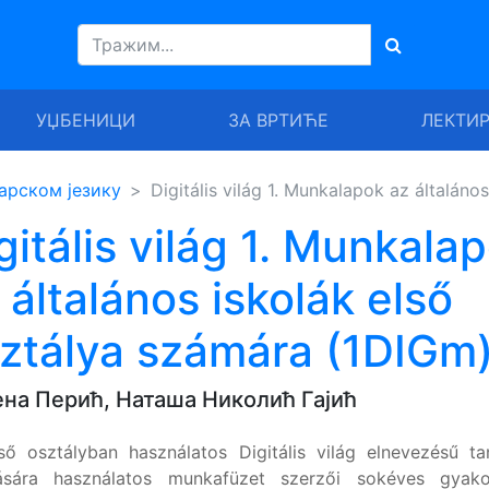
УЏБЕНИЦИ
ЗА ВРТИЋЕ
ЛЕКТИ
арском језику
Digitális világ 1. Munkalapok az általán
gitális világ 1. Munkala
 általános iskolák első
ztálya számára (1DIGm
на Перић, Наташа Николић Гајић
ső osztályban használatos Digitális világ elnevezésű ta
ására használatos munkafüzet szerzői sokéves gyakor