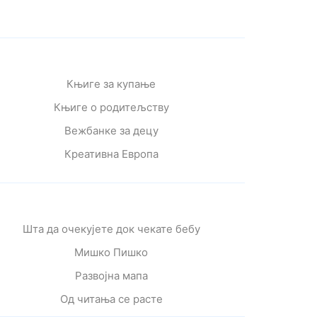
Књиге за купање
Књиге о родитељству
Вежбанке за децу
Креативна Европа
Шта да очекујете док чекате бебу
Мишко Пишко
Развојна мапа
Од читања се расте