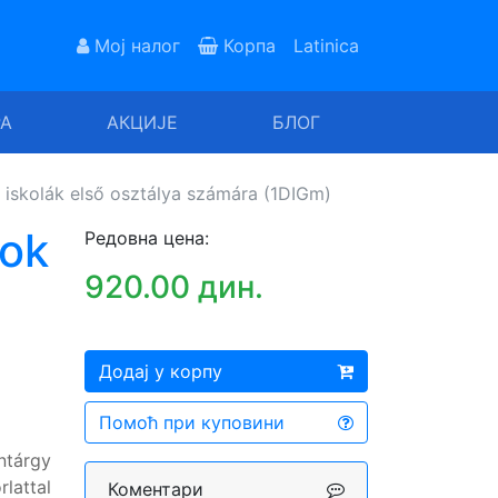
Мој налог
Корпа
Latinica
РА
АКЦИЈЕ
БЛОГ
os iskolák első osztálya számára (1DIGm)
pok
Редовна цена:
920.00 дин.
)
Додај у корпу
Помоћ при куповини
ntárgy
lattal
Коментари