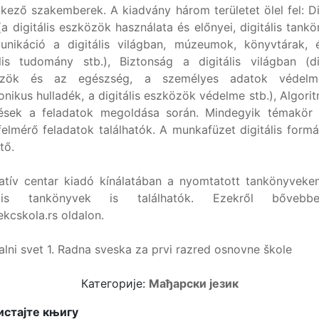
lkező szakemberek. A kiadvány három területet ölel fel: Dig
(a digitális eszközök használata és előnyei, digitális tank
nikáció a digitális világban, múzeumok, könyvtárak, 
ális tudomány stb.), Biztonság a digitális világban (dig
özök és az egészség, a személyes adatok védelm
onikus hulladék, a digitális eszközök védelme stb.), Algor
ések a feladatok megoldása során. Mindegyik témakör
felmérő feladatok találhatók. A munkafüzet digitális formá
tő.
atív centar kiadó kínálatában a nyomtatott tankönyveken
tális tankönyvek is találhatók. Ezekről bőveb
kcskola.rs oldalon.
alni svet 1. Radna sveska za prvi razred osnovne škole
Категорије:
Мађарски језик
стајте књигу