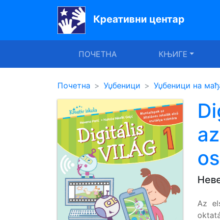
Креативни центар
Почетна
ПОЧЕТНА
КЊИГЕ
Књиге
Уџбеници
Почетна
Уџбеници
Уџбеници на мађ
За
Di
вртиће
az
Лектира
os
Акције
Блог
Неве
Az el
Latinica
oktat