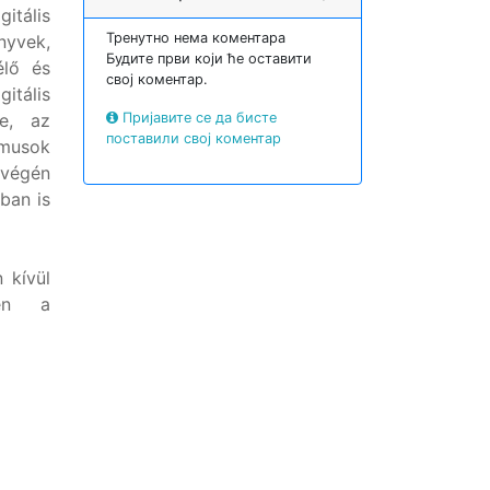
itális
Тренутно нема коментара
önyvek,
Будите први који ће оставити
élő és
свој коментар.
itális
e, az
Пријавите се да бисте
поставили свој коментар
itmusok
 végén
ban is
 kívül
ben a