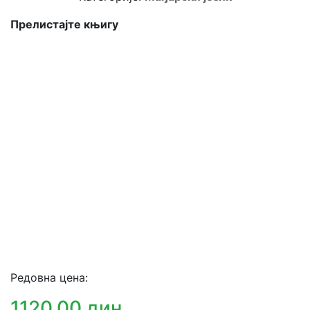
Прелистајте књигу
Редовна цена:
1120.00 дин.