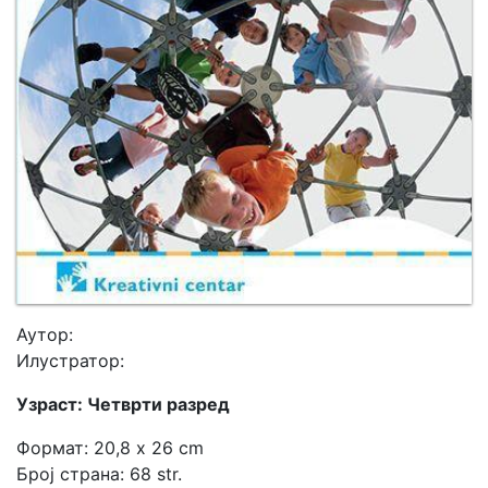
Аутор:
Илустратор:
Узраст: Четврти разред
Формат: 20,8 x 26 cm
Број страна: 68 str.