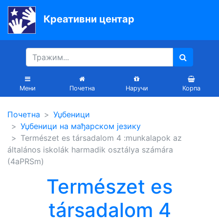
Креативни центар
Почетна
Књиге
Уџбеници
Мени
Почетна
Наручи
Корпа
За
Почетна
Уџбеници
вртиће
Уџбеници на мађарском језику
Лектира
Természet es társadalom 4 :munkalapok az
általános iskolák harmadik osztálya számára
Акције
(4aPRSm)
Блог
Természet es
társadalom 4
Latinica