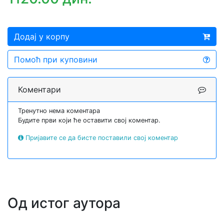
Додај у корпу
Помоћ при куповини
Коментари
Тренутно нема коментара
Будите први који ће оставити свој коментар.
Пријавите се да бисте поставили свој коментар
Од истог аутора