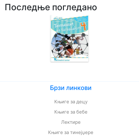
Последње погледано
Брзи линкови
Књиге за децу
Књиге за бебе
Лектире
Књиге за тинејџере