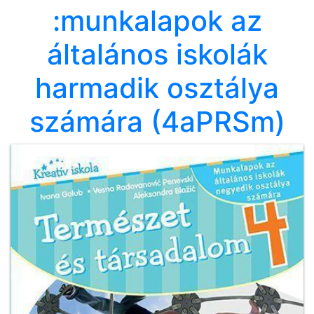
:munkalapok az
Мој
általános iskolák
налог
harmadik osztálya
számára (4aPRSm)