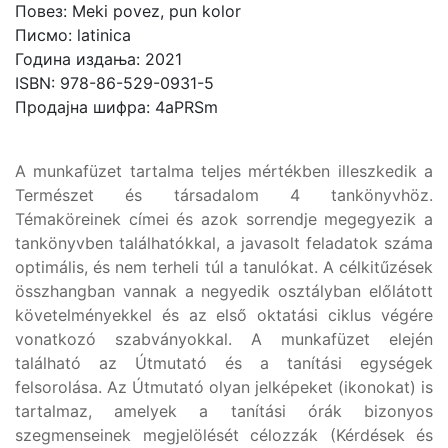
Повез: Meki povez, pun kolor
Писмо: latinica
Година издања: 2021
ISBN: 978-86-529-0931-5
Продајна шифра: 4aPRSm
A munkafüzet tartalma teljes mértékben illeszkedik a
Természet és társadalom 4 tankönyvhöz.
Témaköreinek címei és azok sorrendje megegyezik a
tankönyvben találhatókkal, a javasolt feladatok száma
optimális, és nem terheli túl a tanulókat. A célkitűzések
összhangban vannak a negyedik osztályban előlátott
követelményekkel és az első oktatási ciklus végére
vonatkozó szabványokkal. A munkafüzet elején
található az Útmutató és a tanítási egységek
felsorolása. Az Útmutató olyan jelképeket (ikonokat) is
tartalmaz, amelyek a tanítási órák bizonyos
szegmenseinek megjelölését célozzák (Kérdések és