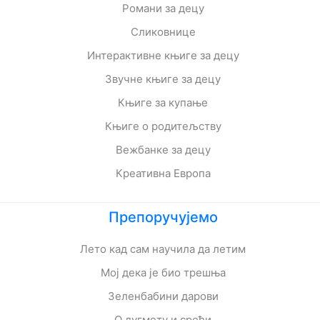
Романи за децу
Сликовнице
Интерактивне књиге за децу
Звучне књиге за децу
Књиге за купање
Књиге о родитељству
Вежбанке за децу
Креативна Европа
Препоручујемо
Лето кад сам научила да летим
Мој дека је био трешња
Зеленбабини дарови
О дугмету и срећи