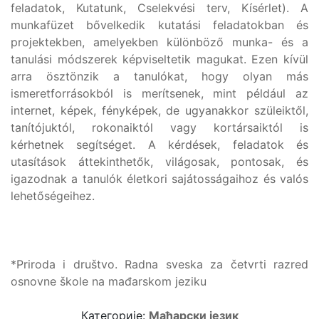
feladatok, Kutatunk, Cselekvési terv, Kísérlet). A
munkafüzet bővelkedik kutatási feladatokban és
projektekben, amelyekben különböző munka- és a
tanulási módszerek képviseltetik magukat. Ezen kívül
arra ösztönzik a tanulókat, hogy olyan más
ismeretforrásokból is merítsenek, mint például az
internet, képek, fényképek, de ugyanakkor szüleiktől,
tanítójuktól, rokonaiktól vagy kortársaiktól is
kérhetnek segítséget. A kérdések, feladatok és
utasítások áttekinthetők, világosak, pontosak, és
igazodnak a tanulók életkori sajátosságaihoz és valós
lehetőségeihez.
*Priroda i društvo. Radna sveska za četvrti razred
osnovne škole na mađarskom jeziku
Категорије:
Мађарски језик