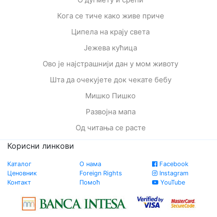
Кога се тиче како живе приче
Ципела на крају света
Јежева кућица
Ово је најстрашнији дан у мом животу
Шта да очекујете док чекате бебу
Мишко Пишко
Развојна мапа
Од читања се расте
Корисни линкови
Каталог
О нама
Facebook
Ценовник
Foreign Rights
Instagram
Контакт
Помоћ
YouTube