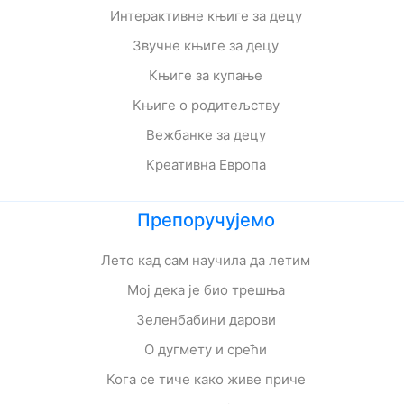
Интерактивне књиге за децу
Звучне књиге за децу
Књиге за купање
Књиге о родитељству
Вежбанке за децу
Креативна Европа
Препоручујемо
Лето кад сам научила да летим
Мој дека је био трешња
Зеленбабини дарови
О дугмету и срећи
Кога се тиче како живе приче