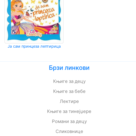
Мој
налог
Ја сам принцеза лептирица
Брзи линкови
Књиге за децу
Књиге за бебе
Лектире
Књиге за тинејџере
Романи за децу
Сликовнице