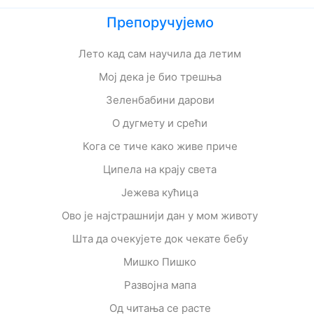
Препоручујемо
Лето кад сам научила да летим
Мој дека је био трешња
Зеленбабини дарови
О дугмету и срећи
Кога се тиче како живе приче
Ципела на крају света
Јежева кућица
Ово је најстрашнији дан у мом животу
Шта да очекујете док чекате бебу
Мишко Пишко
Развојна мапа
Од читања се расте