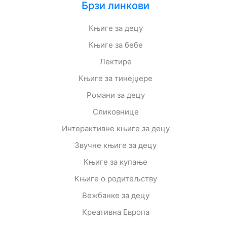
Брзи линкови
Мој
Књиге за децу
налог
Књиге за бебе
Лектире
Књиге за тинејџере
Романи за децу
Сликовнице
Интерактивне књиге за децу
Звучне књиге за децу
Књиге за купање
Књиге о родитељству
Вежбанке за децу
Креативна Европа