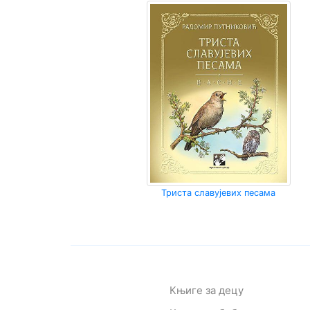
Триста славујевих песама
Књиге за децу