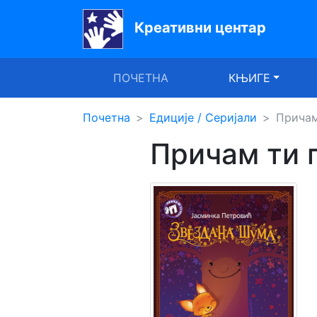
Креативни центар
Почетна
ПОЧЕТНА
КЊИГЕ
Књиге
Уџбеници
Почетна
Едиције / Серијали
Причам
Причам ти 
За
вртиће
Лектира
Акције
Блог
Latinica