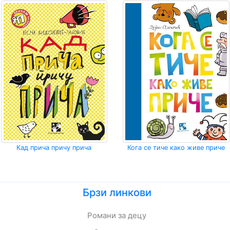
Кад прича причу прича
Кога се тиче како живе приче
Брзи линкови
Романи за децу