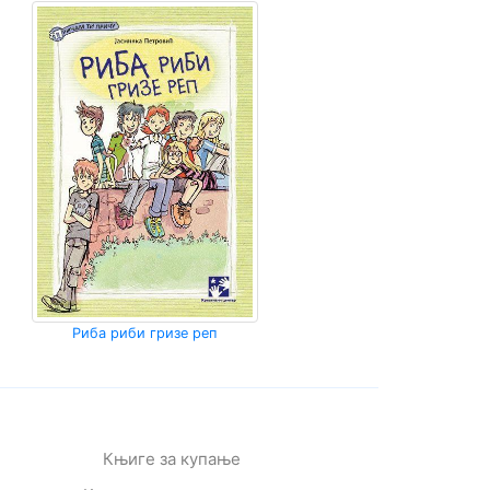
Риба риби гризе реп
Књиге за купање