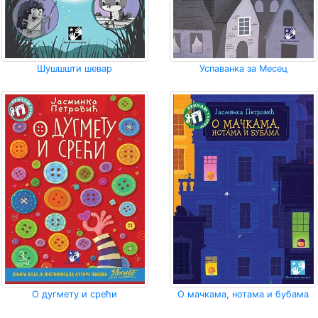
Шушшшти шевар
Успаванка за Месец
О дугмету и срећи
О мачкама, нотама и бубама