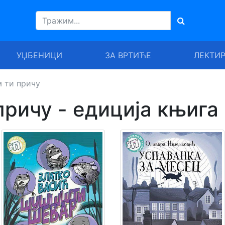
УЏБЕНИЦИ
ЗА ВРТИЋЕ
ЛЕКТИ
 ти причу
причу - едиција књига