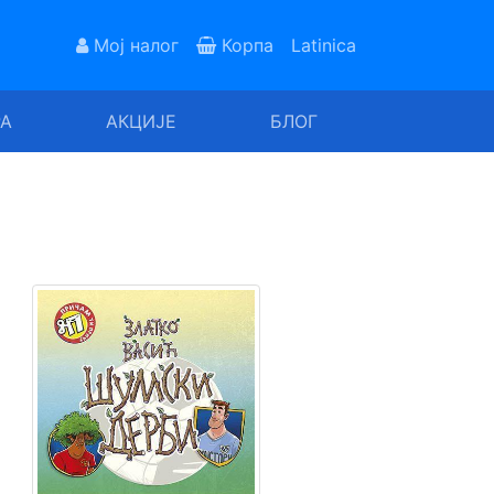
Мој налог
Корпа
Latinica
РА
АКЦИЈЕ
БЛОГ