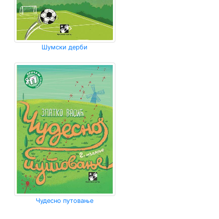
Шумски дерби
Чудесно путовање