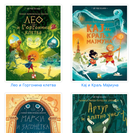
Мој
налог
Лео и Горгонина клетва
Кај и Краљ Мајмуна