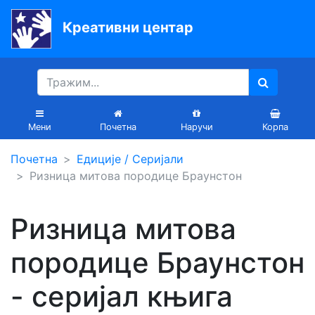
Креативни центар
Почетна
Књиге
Уџбеници
Мени
Почетна
Наручи
Корпа
За
Почетна
Едиције / Серијали
вртиће
Ризница митова породице Браунстон
Лектира
Ризница митова
Акције
породице Браунстон
Блог
- серијал књига
Latinica