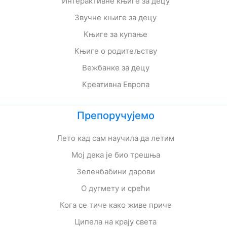
Интерактивне књиге за децу
Звучне књиге за децу
Књиге за купање
Књиге о родитељству
Вежбанке за децу
Креативна Европа
Препоручујемо
Лето кад сам научила да летим
Мој дека је био трешња
Зеленбабини дарови
О дугмету и срећи
Кога се тиче како живе приче
Ципела на крају света