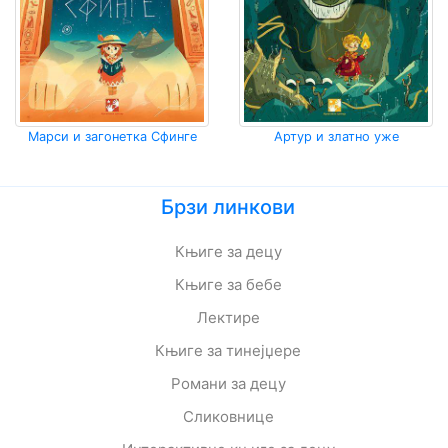
Марси и загонетка Сфинге
Артур и златнo уже
Брзи линкови
Књиге за децу
Књиге за бебе
Лектире
Књиге за тинејџере
Романи за децу
Сликовнице