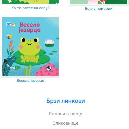
Ко то расте на селу?
Боје у природи
Весело језерце
Брзи линкови
Романи за децу
Сликовнице