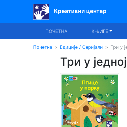
Креативни центар
Почетна
ПОЧЕТНА
КЊИГЕ
Књиге
Уџбеници
Почетна
Едиције / Серијали
Три у ј
Три у једно
За
вртиће
Лектира
Акције
Блог
Latinica