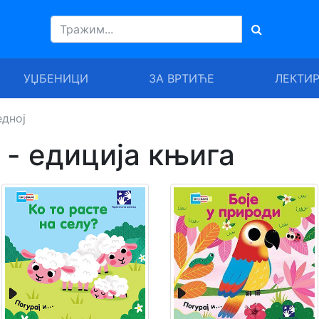
УЏБЕНИЦИ
ЗА ВРТИЋЕ
ЛЕКТИ
едној
ј - едиција књига