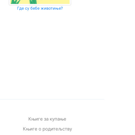
Где су бебе животиње?
Књиге за купање
Књиге о родитељству