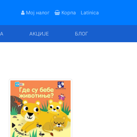
Мој налог
Корпа
Latinica
РА
АКЦИЈЕ
БЛОГ