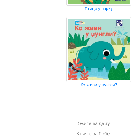
Птице у парку
Мој
налог
Ко живи у џунгли?
Књиге за децу
Књиге за бебе