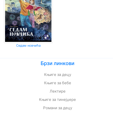
Седам новчића
Брзи линкови
Књиге за децу
Књиге за бебе
Лектире
Књиге за тинејџере
Романи за децу