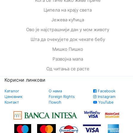
Кога се тиче како живе приче
Ципела на крају света
Јежева кућица
Ово је најстрашнији дан у мом животу
Шта да очекујете док чекате бебу
Мишко Пишко
Развојна мапа
Од читања се расте
Корисни линкови
Каталог
О нама
Facebook
Ценовник
Foreign Rights
Instagram
Контакт
Помоћ
YouTube