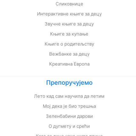
Сликовнице
Интерактивне књиге за децу
Звучне књиге за децу
Књиге за купање
Књиге о родитељству
Вежбанке за децу
Креативна Европа
Препоручујемо
Лето кад сам научила да летим
Мој дека је био трешња
Зеленбабини дарови
О дугмету и срећи