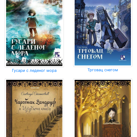
Мој
налог
Трговац снегом
Гусари с леденог мора