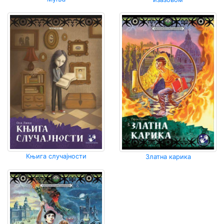
Књига случајности
Златна карика