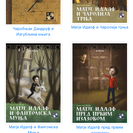
Матје Идалф и Чаролија трња
Чаробњак Дандруф и
Изгубљена књига
Матје Идалф и Фантомска
Матје Идалф пред првим
Муња
изазовом