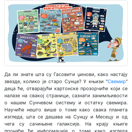
Мој
налог
Да ли знате шта су Гасовити џинови, како настају
звезде, колико је старо Сунце? У књизи "
Свемир
"
деца ће, отварајући картонске прозорчиће који се
налазе на свакој страници, сазнати занимљивости
о нашем Сунчевом систему и остатку свемира.
Научиће нешто више о томе како свака планета
изгледа, шта се дешава на Сунцу и Месецу и од
чега су сачињене галаксије. На крају књиге
пронаћи ће информације о томе како изгледа