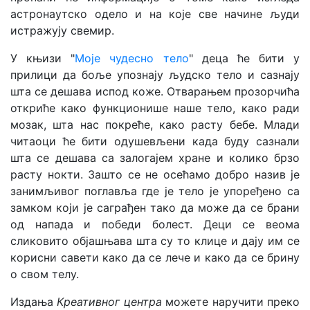
астронаутско одело и на које све начине људи
истражују свемир.
У књизи "
Моје чудесно тело
" деца ће бити у
прилици да боље упознају људско тело и сазнају
шта се дешава испод коже. Отварањем прозорчића
откриће како функционише наше тело, како ради
мозак, шта нас покреће, како расту бебе. Млади
читаоци ће бити одушевљени када буду сазнали
шта се дешава са залогајем хране и колико брзо
расту нокти. Зашто се не осећамо добро назив је
занимљивог поглавља где је тело је упоређено са
замком који је саграђен тако да може да се брани
од напада и победи болест. Деци се веома
сликовито објашњава шта су то клице и дају им се
корисни савети како да се лече и како да се брину
о свом телу.
Издања
Креативног центра
можете наручити преко