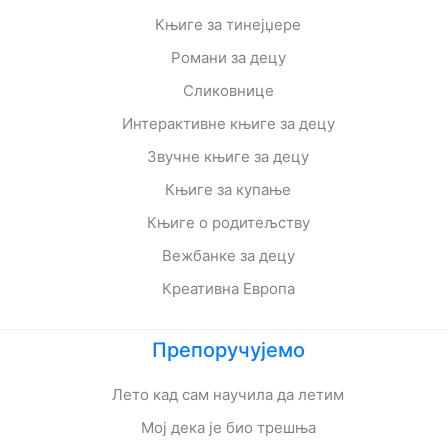
Књиге за тинејџере
Романи за децу
Сликовнице
Интерактивне књиге за децу
Звучне књиге за децу
Књиге за купање
Књиге о родитељству
Вежбанке за децу
Креативна Европа
Препоручујемо
Лето кад сам научила да летим
Мој дека је био трешња