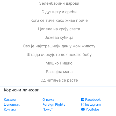
Зеленбабини дарови
О дугмету и срећи
Кога се тиче како живе приче
Ципела на крају света
Јежева кућица
Ово је најстрашнији дан у мом животу
Шта да очекујете док чекате бебу
Мишко Пишко
Развојна мапа
Од читања се расте
Корисни линкови
Каталог
О нама
Facebook
Ценовник
Foreign Rights
Instagram
Контакт
Помоћ
YouTube