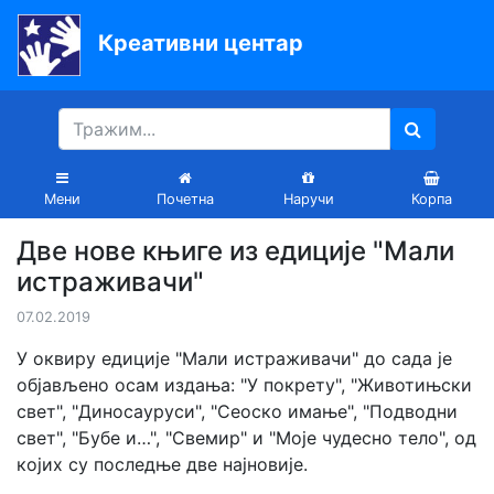
Креативни центар
Почетна
Књиге
Уџбеници
Мени
Почетна
Наручи
Корпа
За
Две нове књиге из едиције "Мали
вртиће
истраживачи"
Лектира
07.02.2019
Акције
У оквиру едиције "Мали истраживачи" до сада је
објављено осам издања: "У покрету", "Животињски
Блог
свет", "Диносауруси", "Сеоско имање", "Подводни
свет", "Бубе и…", "Свемир" и "Моје чудесно тело", од
којих су последње две најновије.
Latinica