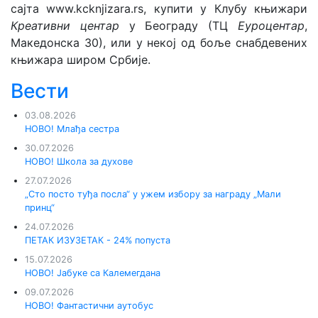
сајта www.kcknjizara.rs, купити у Клубу књижари
Креативни центар
у Београду (ТЦ
Еуроцентар
,
Македонска 30), или у некој од боље снабдевених
књижара широм Србије.
Вести
03.08.2026
НОВО! Млађа сестра
30.07.2026
НОВО! Школа за духове
27.07.2026
„Сто посто туђа посла“ у ужем избору за награду „Мали
принц“
24.07.2026
ПЕТАК ИЗУЗЕТАК - 24% попуста
15.07.2026
НОВО! Јабуке са Калемегдана
09.07.2026
НОВО! Фантастични аутобус