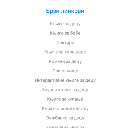
Брзи линкови
Књиге за децу
Књиге за бебе
Лектире
Књиге за тинејџере
Романи за децу
Сликовнице
Интерактивне књиге за децу
Звучне књиге за децу
Књиге за купање
Књиге о родитељству
Вежбанке за децу
Креативна Европа