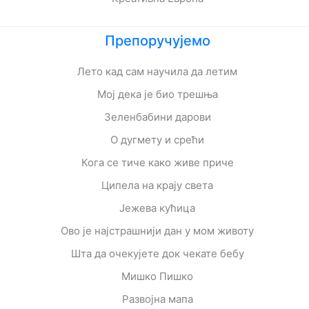
Препоручујемо
Лето кад сам научила да летим
Мој дека је био трешња
Зеленбабини дарови
О дугмету и срећи
Кога се тиче како живе приче
Ципела на крају света
Јежева кућица
Ово је најстрашнији дан у мом животу
Шта да очекујете док чекате бебу
Мишко Пишко
Развојна мапа