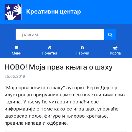
Креативни центар
Почетна
Књиге
Уџбеници
Мени
Почетна
Наручи
Корпа
За
НОВО! Моја прва књига о шаху
вртиће
25.05.2019
Лектира
"Моја прва књига о шаху" ауторке Кејти Дејнс је
Акције
илустрован приручник намењен почетницима свих
година. У њему ће читаоци пронаћи све
Блог
информације о томе како се игра шах, упознаће
шаховско поље, фигуре и њихово кретање,
правила напада и одбране.
Latinica