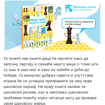
Мој
налог
Уз помоћ ове књиге деца ће научити како да
започну партију и сазнаће нешто више о томе шта
су шах и шах-мат и како их избећи и доћи до
победе. Уз мноштво добрих савета и упутстава
играчи ће се успешно припремити за свој први
шаховски окршај. На крају књиге налази се
шаховски речник, као и неколико шаховских
проблема помоћу којих читаоци могу да провере
своје шаховско знање.