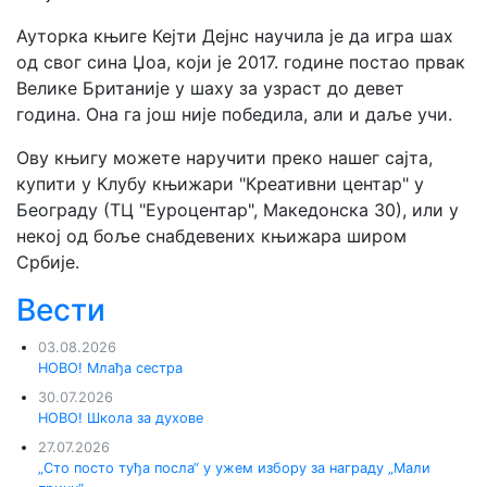
Ауторка књиге Кејти Дејнс научила је да игра шах
од свог сина Џоа, који је 2017. године постао првак
Велике Британије у шаху за узраст до девет
година. Она га још није победила, али и даље учи.
Ову књигу можете наручити преко нашег сајта,
купити у Клубу књижари "Креативни центар" у
Београду (ТЦ "Еуроцентар", Македонска 30), или у
некој од боље снабдевених књижара широм
Србије.
Вести
03.08.2026
НОВО! Млађа сестра
30.07.2026
НОВО! Школа за духове
27.07.2026
„Сто посто туђа посла“ у ужем избору за награду „Мали