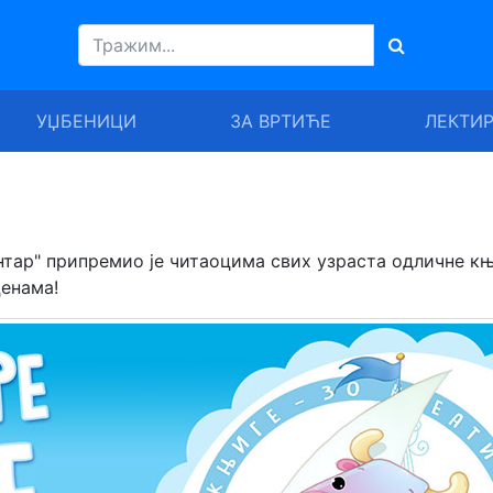
УЏБЕНИЦИ
ЗА ВРТИЋЕ
ЛЕКТИ
нтар" припремио је читаоцима свих узраста одличне к
енама!