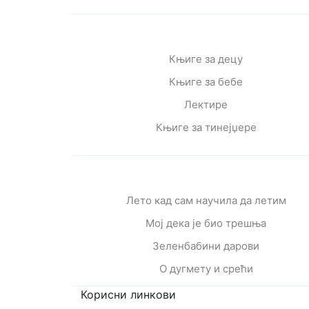
Књиге за децу
Књиге за бебе
Лектире
Књиге за тинејџере
Лето кад сам научила да летим
Мој дека је био трешња
Зеленбабини дарови
О дугмету и срећи
Корисни линкови