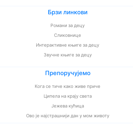
Брзи линкови
Романи за децу
Сликовнице
Интерактивне књиге за децу
Звучне књиге за децу
Препоручујемо
Кога се тиче како живе приче
Ципела на крају света
Јежева кућица
Ово је најстрашнији дан у мом животу