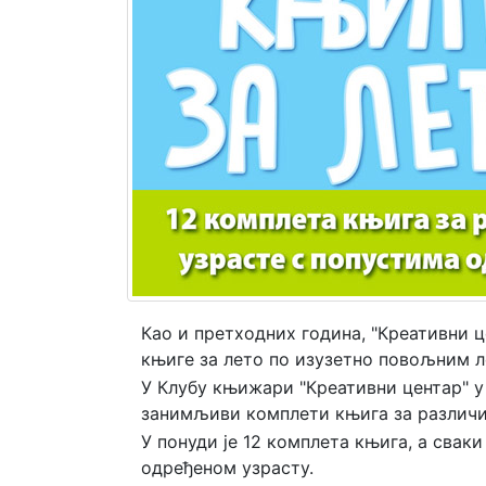
Мој
налог
Као и претходних година, "Креативни 
књиге за лето по изузетно повољним 
У Клубу књижари "Креативни центар" у
занимљиви комплети књига за различит
У понуди је 12 комплета књига, а сва
одређеном узрасту.