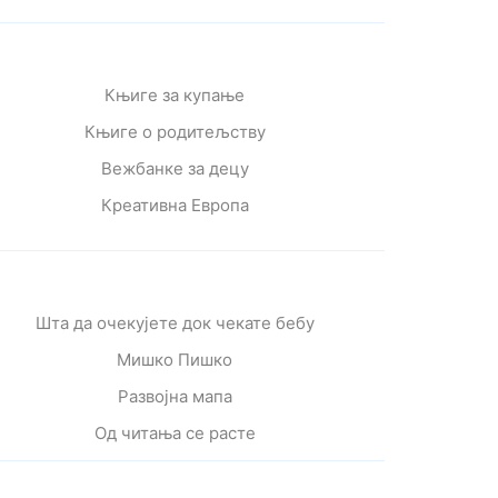
Књиге за купање
Књиге о родитељству
Вежбанке за децу
Креативна Европа
Шта да очекујете док чекате бебу
Мишко Пишко
Развојна мапа
Од читања се расте