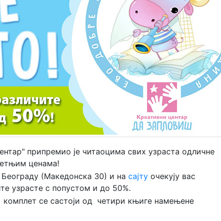
центар" припремио је читаоцима свих узраста одличне
летњим ценама!
 Београду (Македонска 30) и на
сајту
очекују вас
е узрасте с попустом и до 50%.
ки комплет се састоји од четири књиге намењене