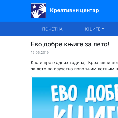
Креативни центар
Почетна
ПОЧЕТНА
КЊИГЕ
Књиге
Уџбеници
Ево добре књиге за лето!
15.06.2019
За
вртиће
Као и претходних година, "Креативни це
за лето по изузетно повољним летњим ц
Лектира
Акције
Блог
Latinica