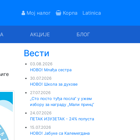
Мој налог
Корпа
Latinica
РА
АКЦИЈЕ
БЛОГ
Вести
03.08.2026
НОВО! Млађа сестра
њиге
30.07.2026
НОВО! Школа за духове
27.07.2026
„Сто посто туђа посла“ у ужем
избору за награду „Мали принц“
24.07.2026
ПЕТАК ИЗУЗЕТАК - 24% попуста
15.07.2026
НОВО! Јабуке са Калемегдана