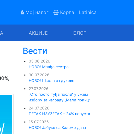
Мој налог
Корпа
Latinica
РА
АКЦИЈЕ
БЛОГ
Вести
03.08.2026
НОВО! Млађа сестра
30.07.2026
30%,
НОВО! Школа за духове
27.07.2026
„Сто посто туђа посла“ у ужем
избору за награду „Мали принц“
24.07.2026
ПЕТАК ИЗУЗЕТАК - 24% попуста
15.07.2026
НОВО! Јабуке са Калемегдана