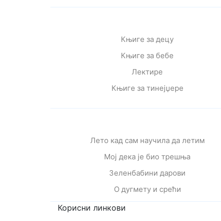
Књиге за децу
Књиге за бебе
Лектире
Књиге за тинејџере
Лето кад сам научила да летим
Мој дека је био трешња
Зеленбабини дарови
О дугмету и срећи
Корисни линкови