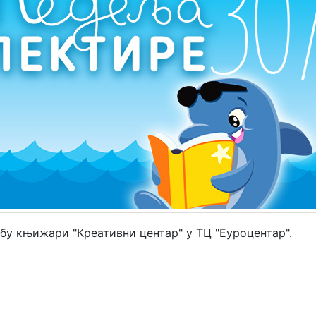
убу књижари "Креативни центар" у ТЦ "Еуроцентар".