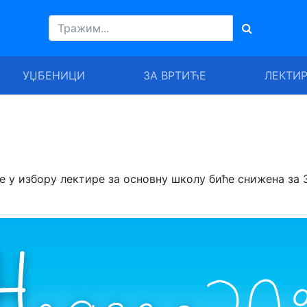
УЏБЕНИЦИ
ЗА ВРТИЋЕ
ЛЕКТИ
е у избору лектире за основну школу биће снижена за 