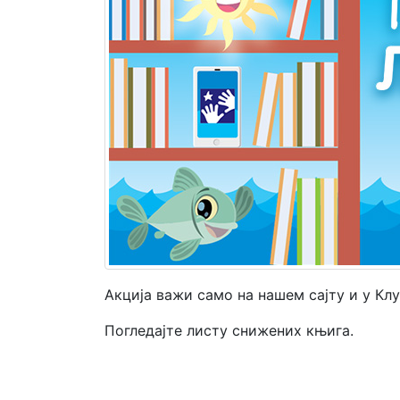
Мој
налог
Акција важи само на нашем сајту и у Кл
Погледајте листу снижених књига.