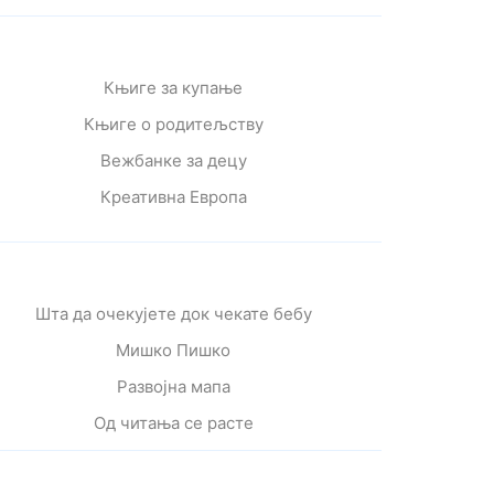
Књиге за купање
Књиге о родитељству
Вежбанке за децу
Креативна Европа
Шта да очекујете док чекате бебу
Мишко Пишко
Развојна мапа
Од читања се расте