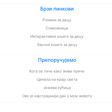
Брзи линкови
Романи за децу
Сликовнице
Интерактивне књиге за децу
Звучне књиге за децу
Препоручујемо
Кога се тиче како живе приче
Ципела на крају света
Јежева кућица
Ово је најстрашнији дан у мом животу