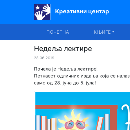
Креативни центар
Почетна
ПОЧЕТНА
КЊИГЕ
Књиге
Уџбеници
Недеља лектире
28.06.2019
За
вртиће
Почела је Недеља лектире!
Петнаест одличних издања која се налаз
Лектира
само од 28. јуна до 5. јула!
Акције
Блог
Latinica