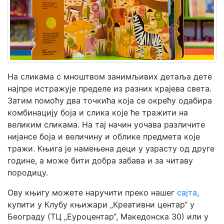
Мој
налог
На сликама с мноштвом занимљивих детаља дете
најпре истражује пределе из разних крајева света.
Затим помоћу два точкића која се окрећу одабира
комбинацију боја и слика које ће тражити на
великим сликама. На тај начин уочава различите
нијансе боја и величину и облике предмета које
тражи. Књига је намењена деци у узрасту од друге
године, а може бити добра забава и за читаву
породицу.
Ову књигу можете наручити преко нашег
сајта
,
купити у Клубу књижари „Креативни центар“ у
Београду (ТЦ „Еуроцентар“, Македонска 30) или у