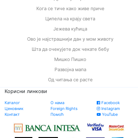
Кога се тиче како живе приче
Ципела на крају света
Јежева кућица
Ово је најстрашнији дан у мом животу
Шта да очекујете док чекате бебу
Мишко Пишко
Развојна мапа
Од читања се расте
Корисни линкови
Каталог
О нама
Facebook
Ценовник
Foreign Rights
Instagram
Контакт
Помоћ
YouTube