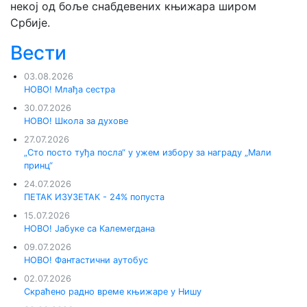
некој од боље снабдевених књижара широм
Србије.
Вести
03.08.2026
НОВО! Млађа сестра
30.07.2026
НОВО! Школа за духове
27.07.2026
„Сто посто туђа посла“ у ужем избору за награду „Мали
принц“
24.07.2026
ПЕТАК ИЗУЗЕТАК - 24% попуста
15.07.2026
НОВО! Јабуке са Калемегдана
09.07.2026
НОВО! Фантастични аутобус
02.07.2026
Скраћено радно време књижаре у Нишу