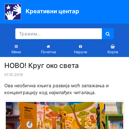
Креативни центар
Почетна
Књиге
Уџбеници
Мени
Почетна
Наручи
Корпа
За
НОВО! Круг око света
вртиће
01.10.2019
Лектира
Ова необична књига развија моћ запажања и
Акције
концентрацију код најмлађих читалаца.
Блог
Latinica