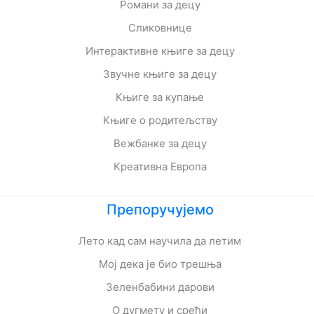
Романи за децу
Сликовнице
Интерактивне књиге за децу
Звучне књиге за децу
Књиге за купање
Књиге о родитељству
Вежбанке за децу
Креативна Европа
Препоручујемо
Лето кад сам научила да летим
Мој дека је био трешња
Зеленбабини дарови
О дугмету и срећи