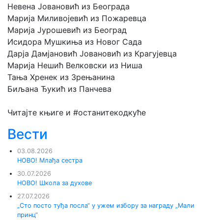
Невена Јовановић из Београда
Марија Миливојевић из Пожаревца
Марија Јурошевић из Београд
Исидора Мушкиња из Новог Сада
Дарја Дамјановић Јовановић из Крагујевца
Марија Нешић Велковски из Ниша
Тања Хренек из Зрењанина
Биљана Ђукић из Панчева
Читајте књиге и #останитекодкуће
Вести
03.08.2026
НОВО! Млађа сестра
30.07.2026
НОВО! Школа за духове
27.07.2026
„Сто посто туђа посла“ у ужем избору за награду „Мали
принц“