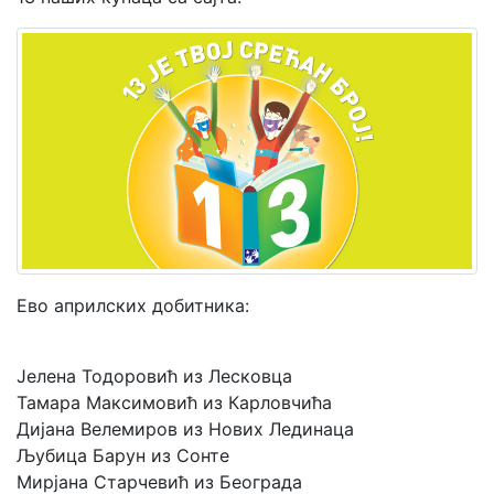
Мој
налог
Ево априлских добитника:
Јелена Тодоровић из Лесковца
Тамара Максимовић из Карловчића
Дијана Велемиров из Нових Лединаца
Љубица Барун из Сонте
Мирјана Старчевић из Београда