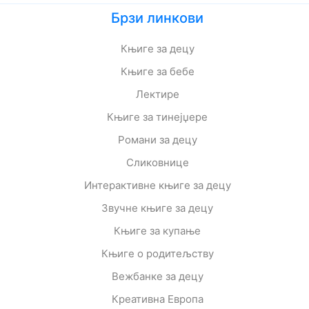
Брзи линкови
Књиге за децу
Књиге за бебе
Лектире
Књиге за тинејџере
Романи за децу
Сликовнице
Интерактивне књиге за децу
Звучне књиге за децу
Књиге за купање
Књиге о родитељству
Вежбанке за децу
Креативна Европа