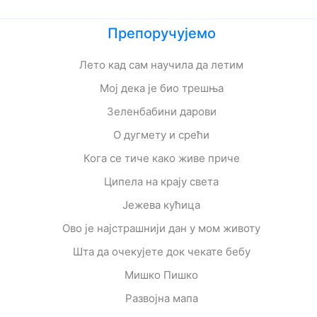
Препоручујемо
Лето кад сам научила да летим
Мој дека је био трешња
Зеленбабини дарови
О дугмету и срећи
Кога се тиче како живе приче
Ципела на крају света
Јежева кућица
Ово је најстрашнији дан у мом животу
Шта да очекујете док чекате бебу
Мишко Пишко
Развојна мапа