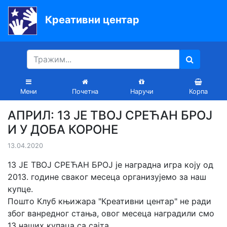
Креативни центар
Почетна
Књиге
Уџбеници
Мени
Почетна
Наручи
Корпа
За
АПРИЛ: 13 ЈЕ ТВОЈ СРЕЋАН БРОЈ
вртиће
И У ДОБА КОРОНЕ
Лектира
13.04.2020
Акције
13 ЈЕ ТВОЈ СРЕЋАН БРОЈ је наградна игра коју од
2013. године сваког месеца организујемо за наш
Блог
купце.
Пошто Клуб књижара "Креативни центар" не ради
због ванредног стања, овог месеца наградили смо
Latinica
13 наших купаца са сајта.