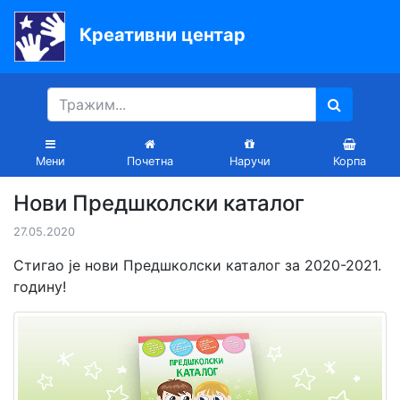
Креативни центар
Почетна
Књиге
Уџбеници
Мени
Почетна
Наручи
Корпа
За
Нови Предшколски каталог
вртиће
27.05.2020
Лектира
Стигао је нови Предшколски каталог за 2020-2021.
Акције
годину!
Блог
Latinica