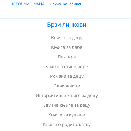
НОВО! МИС МАЦА 1. Случај Канаринац
Брзи линкови
Књиге за децу
Књиге за бебе
Лектире
Књиге за тинејџере
Романи за децу
Сликовнице
Интерактивне књиге за децу
Звучне књиге за децу
Књиге за купање
Књиге о родитељству