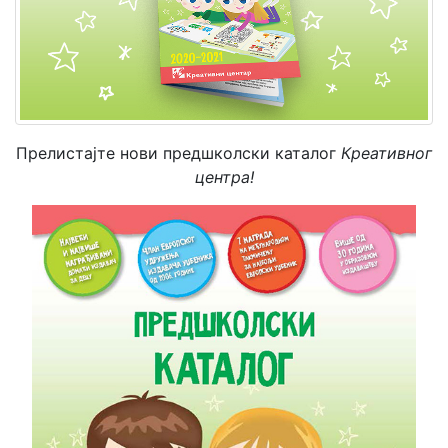
Мој
налог
Прелистајте нови предшколски каталог
Креативног
центра!