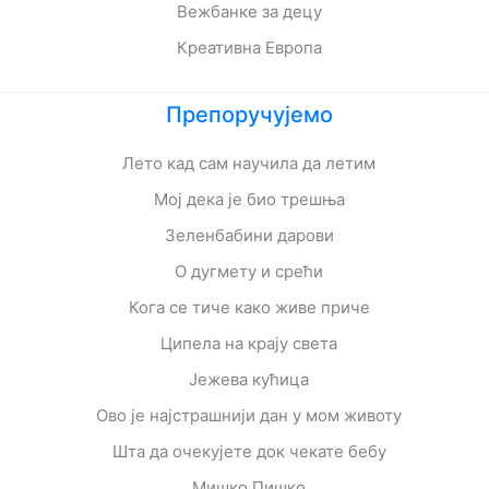
Вежбанке за децу
Креативна Европа
Препоручујемо
Лето кад сам научила да летим
Мој дека је био трешња
Зеленбабини дарови
О дугмету и срећи
Кога се тиче како живе приче
Ципела на крају света
Јежева кућица
Ово је најстрашнији дан у мом животу
Шта да очекујете док чекате бебу
Мишко Пишко