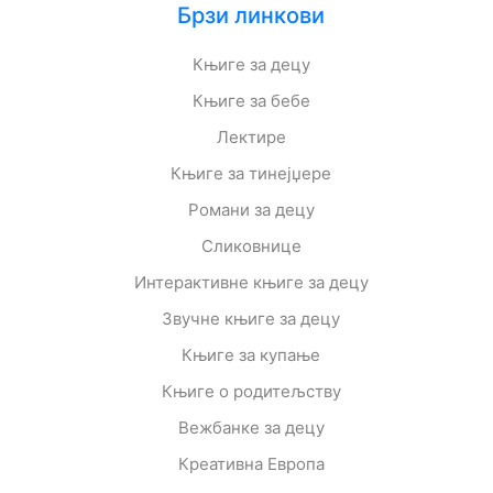
Брзи линкови
Књиге за децу
Књиге за бебе
Лектире
Књиге за тинејџере
Романи за децу
Сликовнице
Интерактивне књиге за децу
Звучне књиге за децу
Књиге за купање
Књиге о родитељству
Вежбанке за децу
Креативна Европа