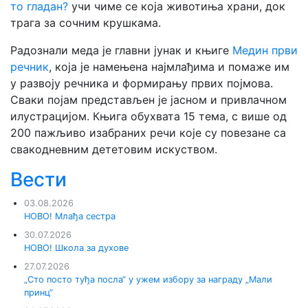
то гладан?
учи чиме се која животиња храни, док
трага за сочним крушкама.
Радознали меда је главни јунак и књиге
Медин први
речник
, која је намењена најмлађима и помаже им
у развоју речника и формирању првих појмова.
Сваки појам представљен је јасном и привлачном
илустрацијом. Књига обухвата 15 тема, с више од
200 пажљиво изабраних речи које су повезане са
свакодневним дететовим искуством.
Вести
03.08.2026
НОВО! Млађа сестра
30.07.2026
НОВО! Школа за духове
27.07.2026
„Сто посто туђа посла“ у ужем избору за награду „Мали
принц“