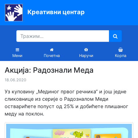
Креативни центар
Почетна
Књиге
Уџбеници
Мени
Почетна
Наручи
Корпа
За
Акција: Радознали Меда
вртиће
18.06.2020
Лектира
Уз куповину „Мединог првог речника“ и још једне
Акције
сликовнице из серије о Радозналом Меди
oстварићете попуст од 25% и добићете плишаног
Блог
меду на поклон.
Latinica