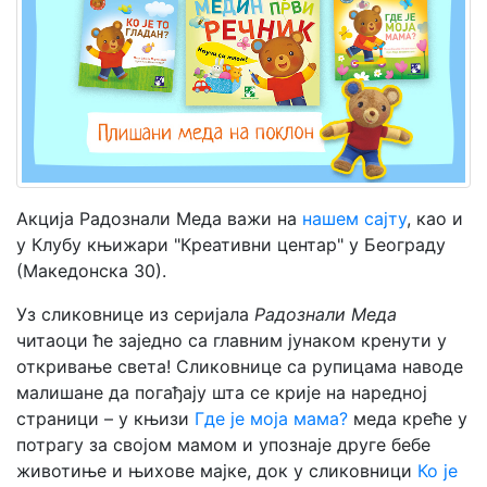
Мој
налог
Акција Радознали Меда важи на
нашем сајту
, као и
у Клубу књижари "Креативни центар" у Београду
(Македонска 30).
Уз сликовнице из серијала
Радознали Меда
читаоци ће заједно са главним јунаком кренути у
откривање света! Сликовнице са рупицама наводе
малишане да погађају шта се крије на наредној
страници – у књизи
Где је моја мама?
меда креће у
потрагу за својом мамом и упознаје друге бебе
животиње и њихове мајке, док у сликовници
Ко је