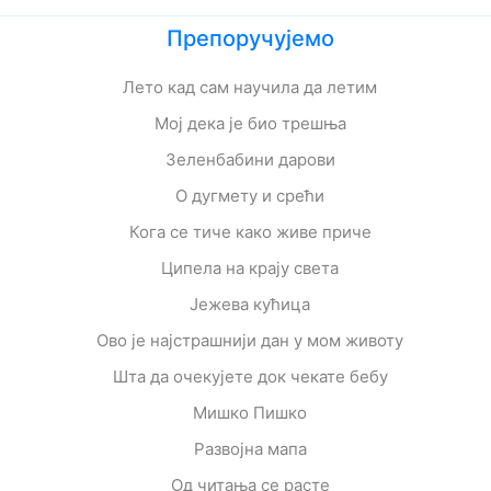
Препоручујемо
Лето кад сам научила да летим
Мој дека је био трешња
Зеленбабини дарови
О дугмету и срећи
Кога се тиче како живе приче
Ципела на крају света
Јежева кућица
Ово је најстрашнији дан у мом животу
Шта да очекујете док чекате бебу
Мишко Пишко
Развојна мапа
Од читања се расте